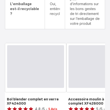
L'emballage
Oui,
d’informations sur
est-il recyclable
entièrement
les bons gestes
?
recyclable
de tri directement
sur l’emballage de
votre produit
Bol blender complet en verre
Accessoire moulin à ca
XF424000
complet XF426000
Note
Note
4.8
/5
-
5
/5
-
5 Avis
5 