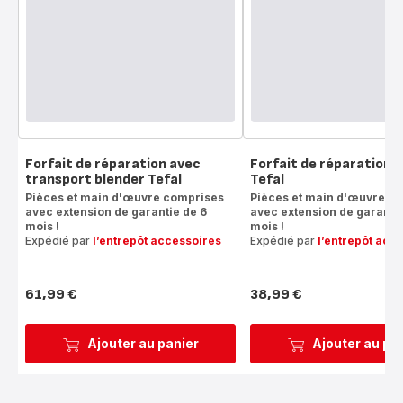
Forfait de réparation avec
Forfait de réparation 
transport blender Tefal
Tefal
Pièces et main d'œuvre comprises
Pièces et main d'œuvre c
avec extension de garantie de 6
avec extension de garantie
mois !
mois !
Expédié par
l’entrepôt accessoires
Expédié par
l’entrepôt acc
61,99 €
38,99 €
Prix
Prix
Ajouter au panier
Ajouter au pa