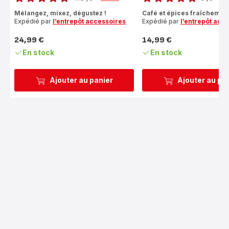
ratings.4.8
Avis
Mélangez, mixez, dégustez !
Café et épices fraîchemen
5
Expédié par
l’entrepôt accessoires
Expédié par
l’entrepôt acc
étoiles
(moyenne)
24,99 €
14,99 €
Prix
Prix
En stock
En stock
Ajouter au panier
Ajouter au pa