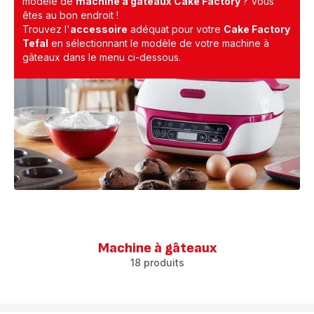
modèle de
machine à gâteaux Cake Factory
? Vous
êtes au bon endroit !
Trouvez l'
accessoire
adéquat pour votre
Cake Factory
Tefal
en sélectionnant le modèle de votre machine à
gâteaux dans le menu ci-dessous.
Machine à gâteaux
18 produits