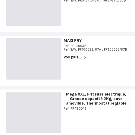
Réf. SAV: FR516110/87A
,
FR516110/87B
MAXI FRY
Ref: FF100032
Réf. SAV: FF100032/87A
,
FF100032/87B
...
Voir plus...
Méga XXL, Friteuse électrique,
Grande capacité 2Kg, cuve
amovible, Thermostat règlable
Ref: FR480015