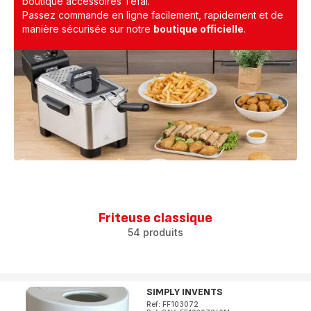
boutique accessoires Tefal.
Passez commande en ligne facilement, rapidement et de
manière sécurisée sur notre
boutique officielle
.
Friteuse classique
54 produits
SIMPLY INVENTS
Ref: FF103072