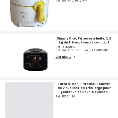
Réf. SAV: FF103072/6M
Simply One, Friteuse à huile, 1.2
kg de frites, Format compact
Ref: FF160815
Réf. SAV: FF160815/87A
,
FF160815/87B
...
Voir plus...
Filtra Vision, Friteuse, Fenêtre
de visualisation très large pour
garder un oeil sur la cuisson
Ref: FF2541E0