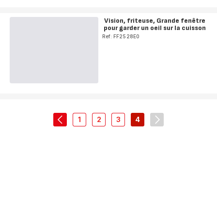
Vision, friteuse, Grande fenêtre
pour garder un oeil sur la cuisson
Ref: FF2528E0
1
2
3
4
navigation.pagination.actions.prev
-
-
-
-
navigation.pagin
navigation.pagination.a11y.page
navigation.pagination.a11y.page
navigation.pagination.a11y.
navigation.pagination.