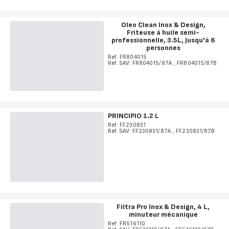
Oleo Clean Inox & Design,
Friteuse à huile semi-
professionnelle, 3.5L, Jusqu'à 6
personnes
Ref: FR804015
Réf. SAV: FR804015/87A
,
FR804015/87B
PRINCIPIO 1.2 L
Ref: FF230831
Réf. SAV: FF230831/87A
,
FF230831/87B
Filtra Pro Inox & Design, 4 L,
minuteur mécanique
Ref: FR516110