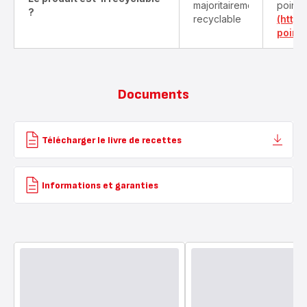
majoritairement
points
?
recyclable
(http
point-
Documents
Télécharger le livre de recettes
Informations et garanties