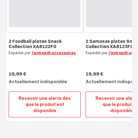
2 Foodball plates Snack
2 Samosas plates Snac
Collection XA8122F0
Collection XA8123F0
Expédié par
l’entrepôt accessoires
Expédié par
l’entrepôt acc
19,99 €
19,99 €
Prix
Prix
Actuellement indisponible
Actuellement indisponi
Recevoir une alerte dès
Recevoir une alert
que le produit est
que le produit e
2
2
disponible
disponible
Foodball
Samo
plates
plate
Snack
Snack
Collection
Collec
XA8122F0
XA81