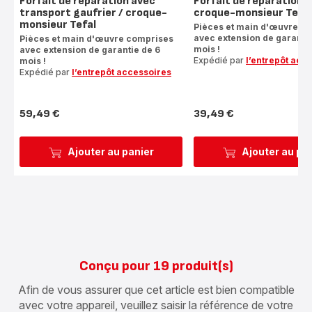
Forfait de réparation avec
Forfait de réparation g
transport gaufrier / croque-
croque-monsieur Tefal
monsieur Tefal
Pièces et main d'œuvre c
avec extension de garantie
Pièces et main d'œuvre comprises
mois !
avec extension de garantie de 6
Expédié par
l’entrepôt acc
mois !
Expédié par
l’entrepôt accessoires
59,49 €
39,49 €
Prix
Prix
Ajouter au panier
Ajouter au pa
Conçu pour 19 produit(s)
Afin de vous assurer que cet article est bien compatible
avec votre appareil, veuillez saisir la référence de votre