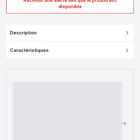
Recevoir une alerte dès que le produit est
2
disponible
Pattie
plates
Snack
Collection
Description
XA8121F0
Caractéristiques