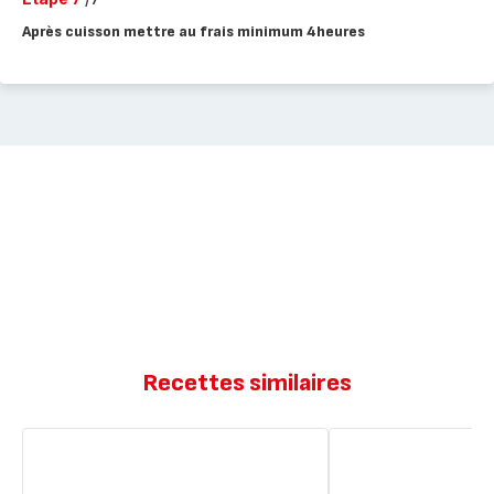
Après cuisson mettre au frais minimum 4heures
Recettes similaires
Gateau
Lasagne
au
ricotta
Yaourt
aubergines