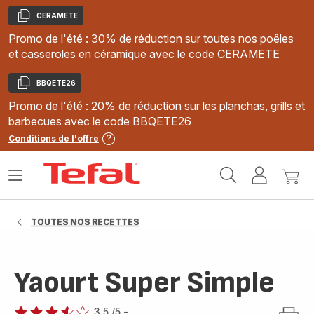
CERAMETE
Copier
Promo de l'été : 30% de réduction sur toutes nos poêles
et casseroles en céramique avec le code CERAMETE
BBQETE26
Copier
Promo de l'été : 20% de réduction sur les planchas, grills et
barbecues avec le code BBQETE26
Conditions de l'offre
Accueil
Ouvrir
Mon
Mon
Tefal
le
compte
panie
menu
TOUTES NOS RECETTES
Yaourt Super Simple
3.5
/5
-