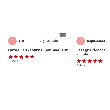
super
super
moelleux
simple
45min
titi
Capuccino0
Gateau au Yaourt super moelleux
Lasagne ricotta a
simple
ratings.4.9
17 Avis
ratings.4.7
4 Avis