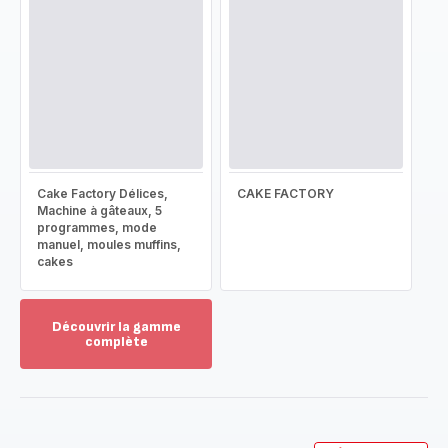
Cake Factory Délices,
CAKE FACTORY
Machine à gâteaux, 5
programmes, mode
manuel, moules muffins,
cakes
Découvrir la gamme
complète
Voir
plus...
-
Découvrir
la