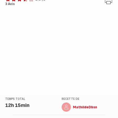
ratings.3.5
3 Avis
TEMPS TOTAL
RECETTE DE
12h 15min
MathildeDbsn