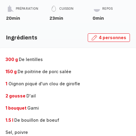
PRÉPARATION
CUISSON
REPOS
20min
23min
0min
Ingrédients
4 personnes
300 g
De lentilles
150 g
De poitrine de porc salée
1
Oignon piqué d'un clou de girofle
2 gousse
D'ail
1 bouquet
Garni
1.5 l
De bouillon de boeuf
Sel, poivre