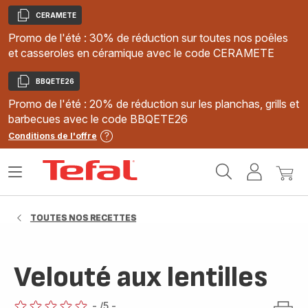
CERAMETE
Copier
Promo de l'été : 30% de réduction sur toutes nos poêles
et casseroles en céramique avec le code CERAMETE
BBQETE26
Copier
Promo de l'été : 20% de réduction sur les planchas, grills et
barbecues avec le code BBQETE26
Conditions de l'offre
Accueil
Ouvrir
Mon
Mon
Tefal
le
compte
panie
menu
TOUTES NOS RECETTES
Velouté aux lentilles
-
/5
-