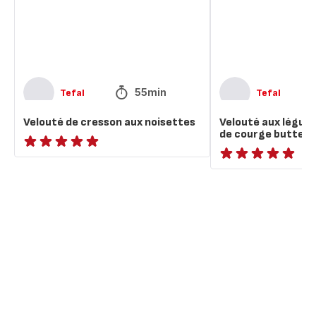
de
courge
butternut
55min
Tefal
Tefal
Velouté de cresson aux noisettes
Velouté aux légum
de courge buttern
ratings.NaN
ratings.NaN