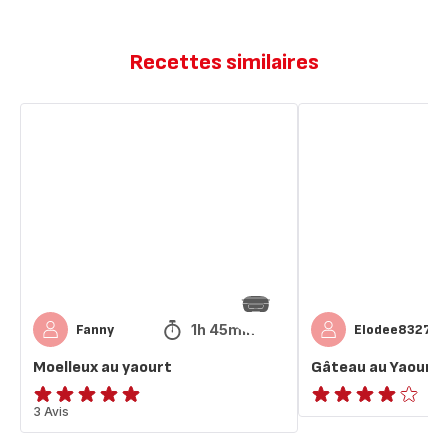
Recettes similaires
Moelleux
Gâteau
au
au
yaourt
Yaourt
Moelleux
1h 45min
Fanny
Elodee83270
Moelleux au yaourt
Gâteau au Yaourt 
Avis
3 Avis
Avis
5
4