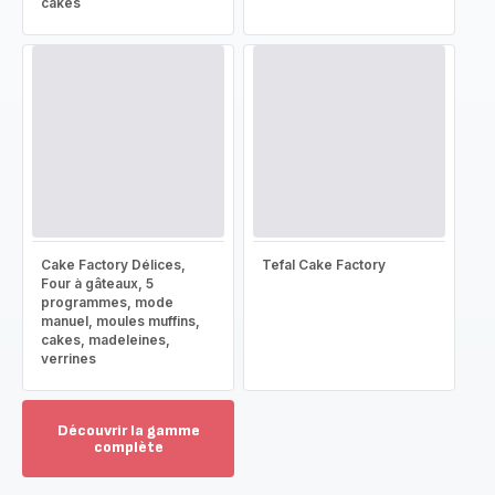
cakes
Cake Factory Délices,
Tefal Cake Factory
Four à gâteaux, 5
programmes, mode
manuel, moules muffins,
cakes, madeleines,
verrines
Découvrir la gamme
complète
Voir
plus...