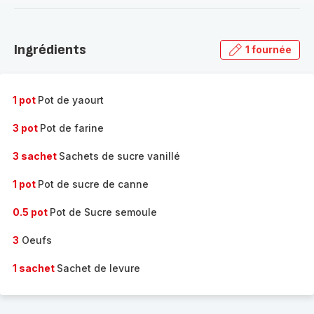
-
Découvrir
la
Ingrédients
1 fournée
gamme
complète
-
1 pot
Pot de yaourt
3 pot
Pot de farine
3 sachet
Sachets de sucre vanillé
1 pot
Pot de sucre de canne
0.5 pot
Pot de Sucre semoule
3
Oeufs
1 sachet
Sachet de levure