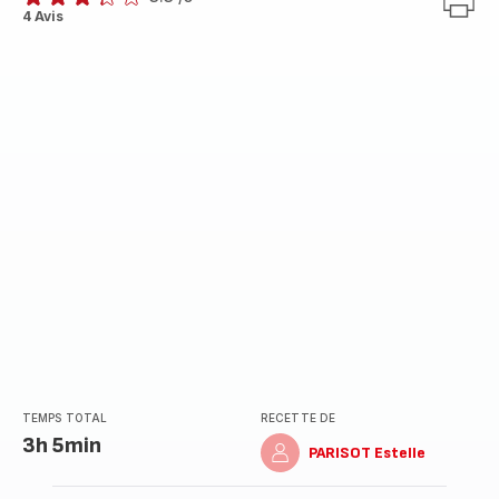
ratings.3.3
4 Avis
TEMPS TOTAL
RECETTE DE
3h 5min
PARISOT Estelle