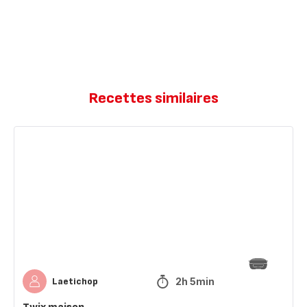
Recettes similaires
Twix
maison
2h 5min
Laetichop