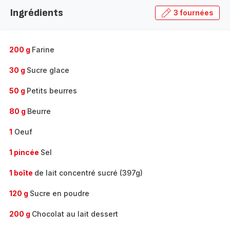
la
Ingrédients
3 fournées
gamme
complète
-
200 g
Farine
30 g
Sucre glace
50 g
Petits beurres
80 g
Beurre
1
Oeuf
1 pincée
Sel
1 boîte
de lait concentré sucré (397g)
120 g
Sucre en poudre
200 g
Chocolat au lait dessert