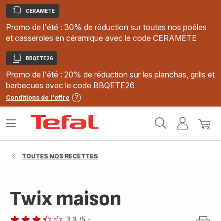
CERAMETE
Copier
Promo de l'été : 30% de réduction sur toutes nos poêles
et casseroles en céramique avec le code CERAMETE
BBQETE26
Copier
Promo de l'été : 20% de réduction sur les planchas, grills et
barbecues avec le code BBQETE26
Conditions de l'offre
Accueil
Ouvrir
Mon
Mon
Tefal
le
compte
panie
menu
TOUTES NOS RECETTES
Twix maison
3.3
/5
-