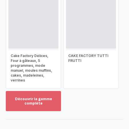
Cake Factory Délices,
CAKE FACTORY TUTTI
Four à gâteaux, 5
FRUTTI
programmes, mode
manuel, moules muffins,
cakes, madeleines,
verrines
Découvrir la gamme
complète
Voir
plus...
-
Découvrir