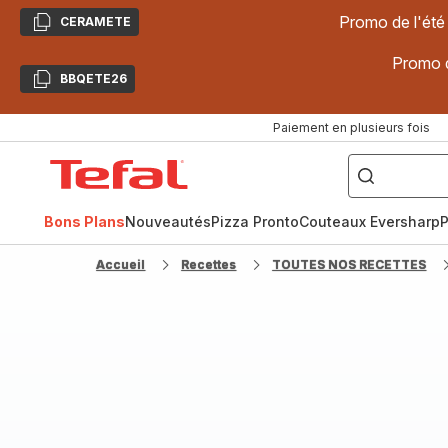
Promo de l'été
CERAMETE
Copier
Promo d
BBQETE26
Copier
Paiement en plusieurs fois
["Poêles
inox,
Accueil
Cake
Factory,
Tefal
Planchas,
Céramique..."]
Bons Plans
Nouveautés
Pizza Pronto
Couteaux Eversharp
P
Accueil
Recettes
TOUTES NOS RECETTES