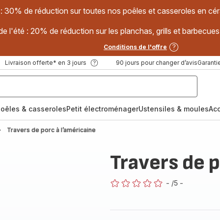
 : 30% de réduction sur toutes nos poêles et casseroles en
e l'été : 20% de réduction sur les planchas, grills et barbec
Conditions de l'offre
Livraison offerte* en 3 jours
90 jours pour changer d’avis
Garantie
oêles & casseroles
Petit électroménager
Ustensiles & moules
Ac
Travers de porc à l’américaine
Travers de p
-
/5
-
ratings.0