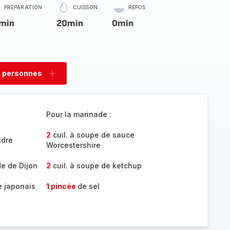
PRÉPARATION
CUISSON
REPOS
min
20min
0min
 personnes
rimer
Ajouter
sonnes
personnes
Pour la marinade :
2
cuil. à soupe de sauce
udre
Worcestershire
e de Dijon
2
cuil. à soupe de ketchup
e japonais
1 pincée
de sel