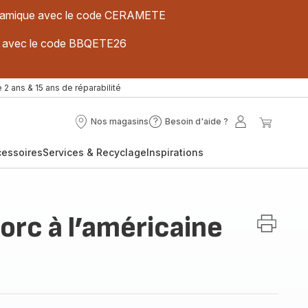
 céramique avec le code CERAMETE
ues avec le code BBQETE26
 2 ans & 15 ans de réparabilité
Nos magasins
Besoin d'aide ?
Nos
Besoin
Mon
Mon
magasins
d'aide
compte
panier
cessoires
Services & Recyclage
Inspirations
?
orc à l’américaine