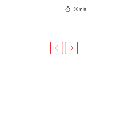
30min
Précédent
Suivant
Recipe
Recipe
card
card
slider
slider