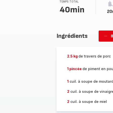
TEMPS TOTAL
40min
20
Ingrédients
8
Supp
per
2.5 kg
de travers de porc
1 pincée
de piment en po
1
cuil. à soupe de moutard
2
cuil. à soupe de vinaigr
2
cuil. à soupe de miel