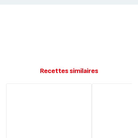
Recettes similaires
Tomates
Tomates
farcies
farcies
aux
courgettes