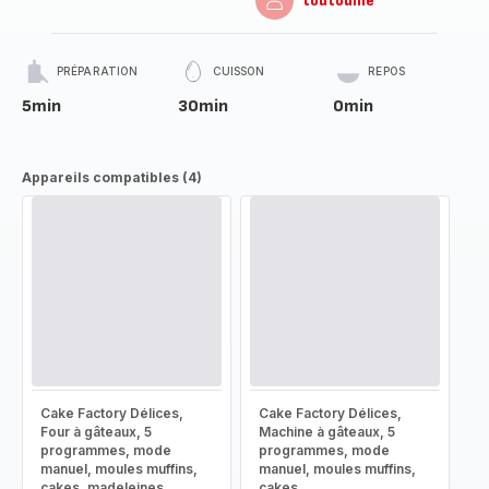
toutouille
PRÉPARATION
CUISSON
REPOS
5min
30min
0min
Appareils compatibles (4)
Cake Factory Délices,
Cake Factory Délices,
Four à gâteaux, 5
Machine à gâteaux, 5
programmes, mode
programmes, mode
manuel, moules muffins,
manuel, moules muffins,
cakes, madeleines,
cakes