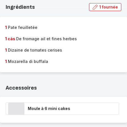
la
Ingrédients
1 fournée
gamme
complète
-
1
Pate feuilletée
1 càs
De fromage ail et fines herbes
1
Dizaine de tomates cerises
1
Mozarella di buffala
Accessoires
Moule à 6 mini cakes