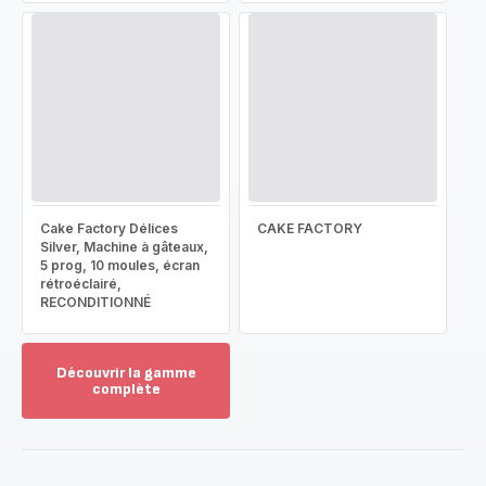
Cake Factory Délices
CAKE FACTORY
Silver, Machine à gâteaux,
5 prog, 10 moules, écran
rétroéclairé,
RECONDITIONNÉ
Découvrir la gamme
complète
Voir
plus...
-
Découvrir