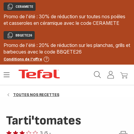
CERAMETE
Copier
Promo de l'été : 30% de réduction sur toutes nos poêles
et casseroles en céramique avec le code CERAMETE
BBQETE26
Copier
Promo de l'été : 20% de réduction sur les planchas, grills et
barbecues avec le code BBQETE26
Conditions de l'offre
Accueil
Ouvrir
Mon
Mon
Tefal
le
compte
panie
menu
TOUTES NOS RECETTES
Tarti'tomates
3
/5
-