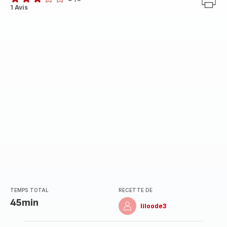
Avis
1 Avis
3
étoiles
(moyenne)
TEMPS TOTAL
RECETTE DE
45min
liloode3