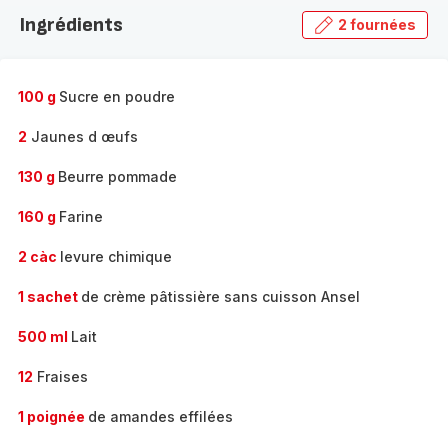
la
Ingrédients
2 fournées
gamme
complète
-
100 g
Sucre en poudre
2
Jaunes d œufs
130 g
Beurre pommade
160 g
Farine
2 càc
levure chimique
1 sachet
de crème pâtissière sans cuisson Ansel
500 ml
Lait
12
Fraises
1 poignée
de amandes effilées