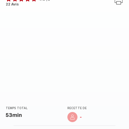
ratings.4.9
22 Avis
TEMPS TOTAL
RECETTE DE
53min
-