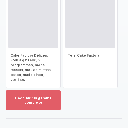
Cake Factory Délices,
Tefal Cake Factory
Four à gâteaux, 5
programmes, mode
manuel, moules muffins,
cakes, madeleines,
verrines
Découvrir la gamme
complète
Voir
plus...
-
Découvrir