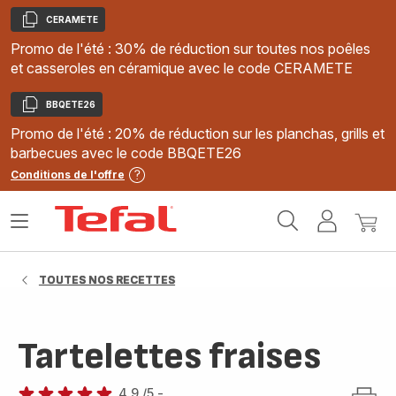
CERAMETE
Copier
Promo de l'été : 30% de réduction sur toutes nos poêles
et casseroles en céramique avec le code CERAMETE
BBQETE26
Copier
Promo de l'été : 20% de réduction sur les planchas, grills et
barbecues avec le code BBQETE26
Conditions de l'offre
Accueil
Ouvrir
Mon
Mon
Tefal
le
compte
panie
menu
TOUTES NOS RECETTES
Tartelettes fraises
4.9
/5
-