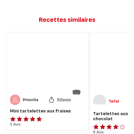
Recettes similaires
Mini
Tartelettes
tartelettes
aux
aux
fraises
fraises
et
au
chocolat
50min
Priscilla
Tefal
Mini tartelettes aux fraises
Tartelettes aux fr
chocolat
Avis
5 Avis
5
Avis
6 Avis