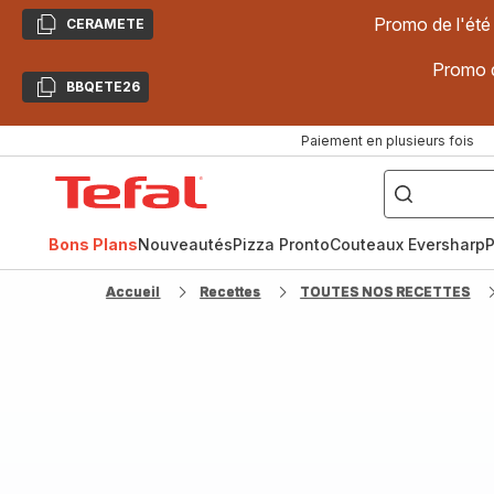
Promo de l'été
CERAMETE
Copier
Promo d
BBQETE26
Copier
Paiement en plusieurs fois
["Poêles
inox,
Accueil
Cake
Factory,
Tefal
Planchas,
Céramique..."]
Bons Plans
Nouveautés
Pizza Pronto
Couteaux Eversharp
P
Accueil
Recettes
TOUTES NOS RECETTES