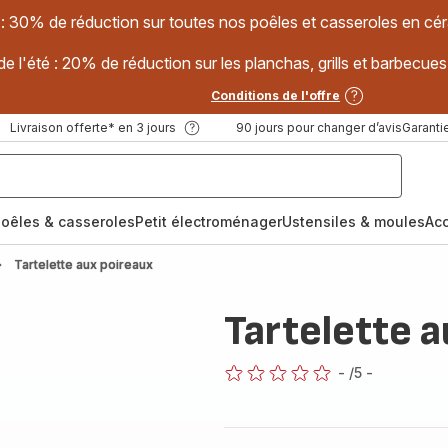
 : 30% de réduction sur toutes nos poêles et casseroles en
e l'été : 20% de réduction sur les planchas, grills et barbec
Conditions de l'offre
Livraison offerte* en 3 jours
90 jours pour changer d’avis
Garantie
oêles & casseroles
Petit électroménager
Ustensiles & moules
Ac
Tartelette aux poireaux
Tartelette a
-
/5
-
ratings.0