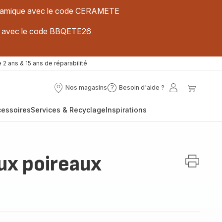
 céramique avec le code CERAMETE
ues avec le code BBQETE26
 2 ans & 15 ans de réparabilité
Nos magasins
Besoin d'aide ?
Nos
Besoin
Mon
Mon
magasins
d'aide
compte
panier
cessoires
Services & Recyclage
Inspirations
?
ux poireaux