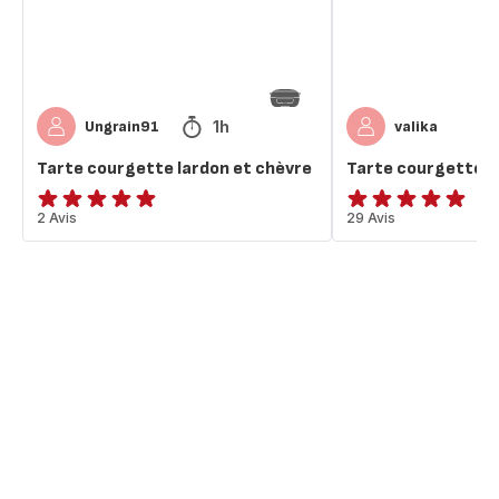
1h
Ungrain91
valika
Tarte courgette lardon et chèvre
Tarte courgette c
Avis
2 Avis
ratings.4.9
29 Avis
5
étoiles
(moyenne)