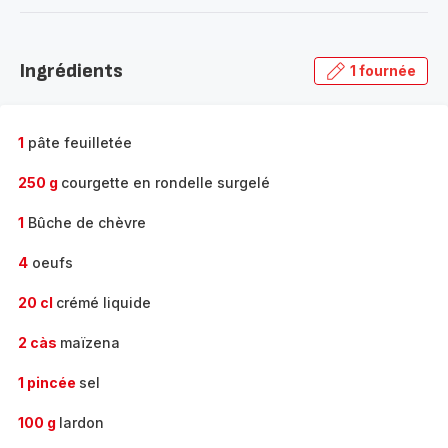
-
Découvrir
la
Ingrédients
1 fournée
gamme
complète
-
1
pâte feuilletée
250 g
courgette en rondelle surgelé
1
Bûche de chèvre
4
oeufs
20 cl
crémé liquide
2 càs
maïzena
1 pincée
sel
100 g
lardon