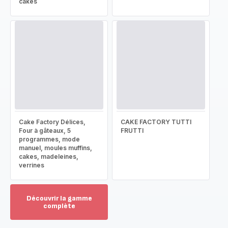
cakes
Cake Factory Délices,
CAKE FACTORY TUTTI
Four à gâteaux, 5
FRUTTI
programmes, mode
manuel, moules muffins,
cakes, madeleines,
verrines
Découvrir la gamme
complète
Voir
plus...