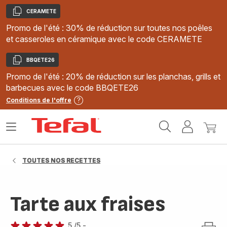
CERAMETE
Copier
Promo de l'été : 30% de réduction sur toutes nos poêles
et casseroles en céramique avec le code CERAMETE
BBQETE26
Copier
Promo de l'été : 20% de réduction sur les planchas, grills et
barbecues avec le code BBQETE26
Conditions de l'offre
Accueil
Ouvrir
Mon
Mon
Tefal
le
compte
panie
menu
TOUTES NOS RECETTES
Tarte aux fraises
5
/5
-