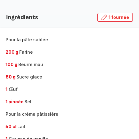
Ingrédients
1 fournée
Pour la pâte sablée
200 g
Farine
100 g
Beurre mou
80 g
Sucre glace
1
Œuf
1 pincée
Sel
Pour la crème pâtissière
50 cl
Lait
1
Gousse de vanille