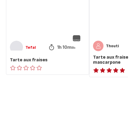
mascarpone
Thouti
1h 10min
Tefal
Tarte aux fraises c
Tarte aux fraises
mascarpone
ratings.0
ratings.NaN