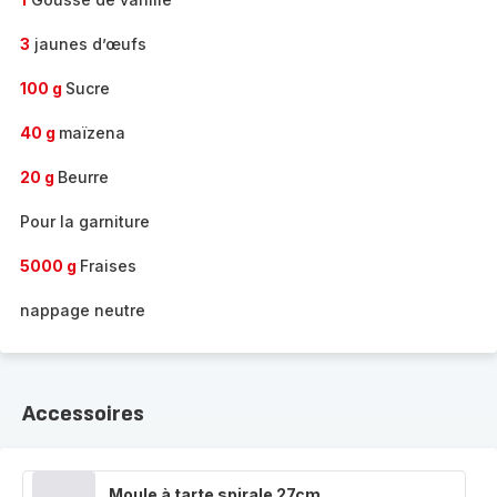
3
jaunes d’œufs
100 g
Sucre
40 g
maïzena
20 g
Beurre
Pour la garniture
5000 g
Fraises
nappage neutre
Accessoires
Moule à tarte spirale 27cm