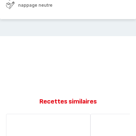
nappage neutre
Recettes similaires
Tarte
Tarte
aux
aux
fraises
fraises
chantilly