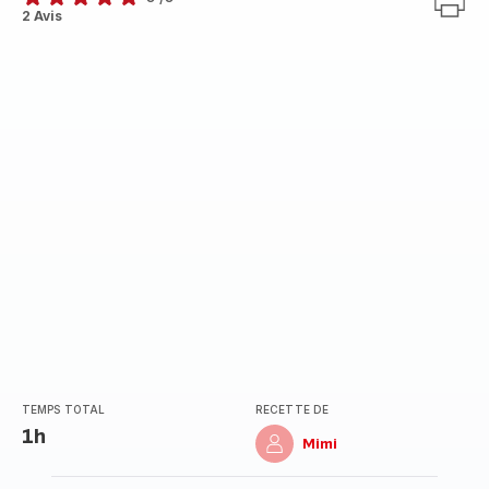
Avis
2 Avis
5
étoiles
(moyenne)
TEMPS TOTAL
RECETTE DE
1h
Mimi