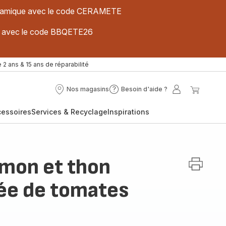
 céramique avec le code CERAMETE
ues avec le code BBQETE26
 2 ans & 15 ans de réparabilité
Nos magasins
Besoin d'aide ?
Nos
Besoin
Mon
Mon
magasins
d'aide
compte
panier
cessoires
Services & Recyclage
Inspirations
?
umon et thon
e de tomates