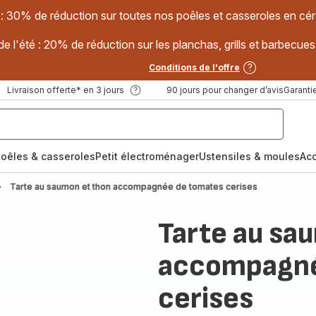
 : 30% de réduction sur toutes nos poêles et casseroles en
e l'été : 20% de réduction sur les planchas, grills et barbec
Conditions de l'offre
Livraison offerte* en 3 jours
90 jours pour changer d’avis
Garantie
oêles & casseroles
Petit électroménager
Ustensiles & moules
Ac
Tarte au saumon et thon accompagnée de tomates cerises
Tarte au sa
accompagné
cerises