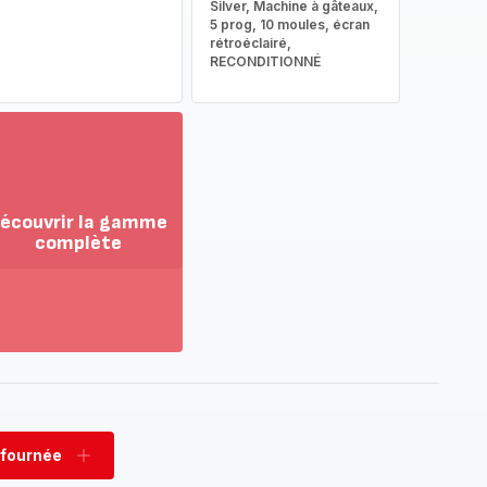
Silver, Machine à gâteaux,
5 prog, 10 moules, écran
rétroéclairé,
RECONDITIONNÉ
écouvrir la gamme
complète
ir
us...
couvrir
amme
mplète
 fournée
rimer
Ajouter
née
fournée