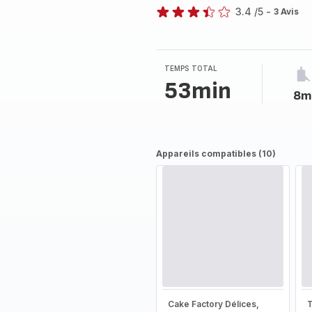
3.4
/5
-
3 Avis
ratings.3.4
TEMPS TOTAL
53min
8m
Appareils compatibles (10)
Cake Factory Délices,
T