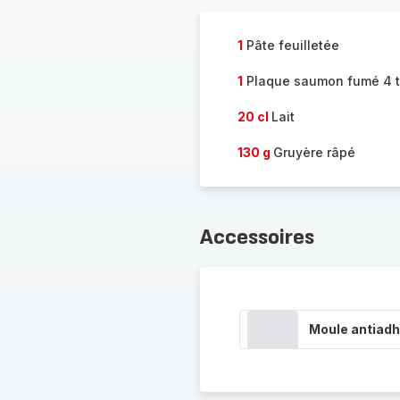
1
Pâte feuilletée
1
Plaque saumon fumé 4 
20 cl
Lait
130 g
Gruyère râpé
Accessoires
Moule antiadh