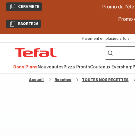
Promo de l'été
CERAMETE
Copier
Promo d
BBQETE26
Copier
Paiement en plusieurs fois
["Poêles
inox,
Accueil
Cake
Factory,
Tefal
Planchas,
Céramique..."]
Bons Plans
Nouveautés
Pizza Pronto
Couteaux Eversharp
P
Accueil
Recettes
TOUTES NOS RECETTES