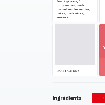
Four à gâteaux, 5
programmes, mode
manuel, moules muffins,
cakes, madeleines,
verrines
D
Vo
pl
-
Dé
CAKE FACTORY
la
g
co
-
Ingrédients
1
Supp
four