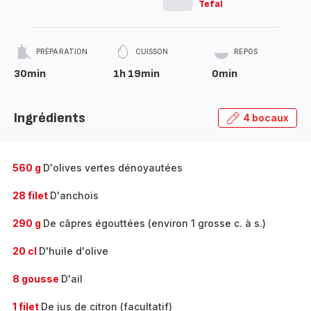
Tefal
PRÉPARATION
CUISSON
REPOS
30min
1h 19min
0min
Ingrédients
4 bocaux
560 g
D'olives vertes dénoyautées
28 filet
D'anchois
290 g
De câpres égouttées (environ 1 grosse c. à s.)
20 cl
D'huile d'olive
8 gousse
D'ail
1 filet
De jus de citron (facultatif)