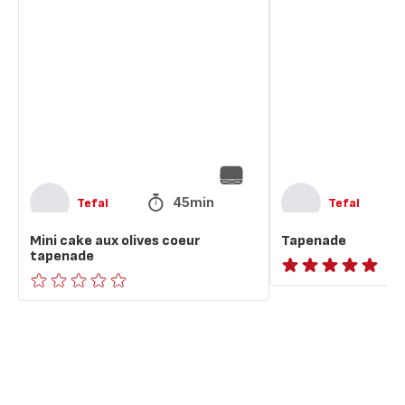
Mini
Tapenade
cake
aux
olives
coeur
tapenade
45min
Tefal
Tefal
Mini cake aux olives coeur
Tapenade
tapenade
ratings.NaN
ratings.0