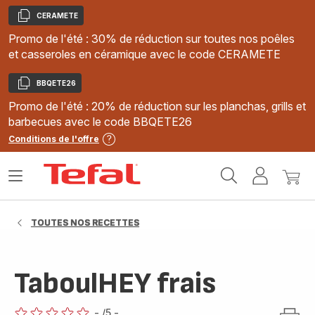
CERAMETE
Copier
Promo de l'été : 30% de réduction sur toutes nos poêles
et casseroles en céramique avec le code CERAMETE
BBQETE26
Copier
Promo de l'été : 20% de réduction sur les planchas, grills et
barbecues avec le code BBQETE26
Conditions de l'offre
Accueil
Ouvrir
Mon
Mon
Tefal
le
compte
panie
menu
TOUTES NOS RECETTES
TaboulHEY frais
-
/5
-