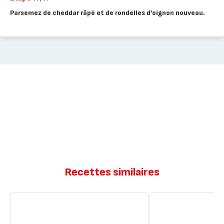
Parsemez de cheddar râpé et de rondelles d’oignon nouveau.
Recettes similaires
Soupe
Soupe
thaïlandaise
de
au
potiron