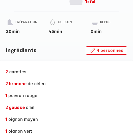
Tefal
PRÉPARATION
CUISSON
REPOS
20min
45min
0min
Ingrédients
4 personnes
2
carottes
2 branche
de cèleri
1
poivron rouge
2 gousse
d’ail
1
oignon moyen
1
oignon vert