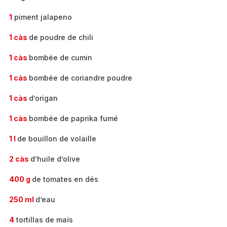
1
piment jalapeno
1 càs
de poudre de chili
1 càs
bombée de cumin
1 càs
bombée de coriandre poudre
1 càs
d’origan
1 càs
bombée de paprika fumé
1 l
de bouillon de volaille
2 càs
d’huile d’olive
400 g
de tomates en dés
250 ml
d’eau
4
tortillas de maïs