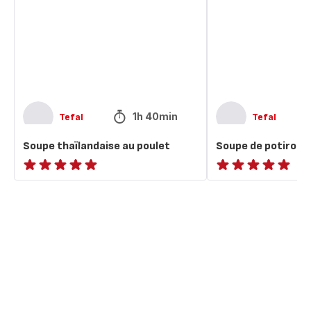
poulet
curry
1h 40min
Tefal
Tefal
Soupe thaïlandaise au poulet
Soupe de potiron 
ratings.NaN
ratings.NaN