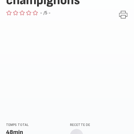
champignons
-
/5
-
ratings.0
TEMPS TOTAL
RECETTE DE
48min