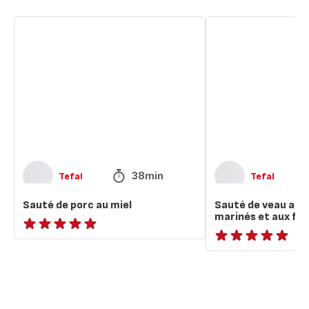
Sauté
Sauté
de
de
porc
veau
au
aux
miel
artichauts
marinés
et
aux
fèves
38min
Tefal
Tefal
Sauté de porc au miel
Sauté de veau aux
marinés et aux fè
ratings.NaN
ratings.NaN