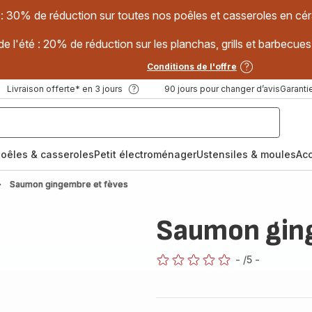
 : 30% de réduction sur toutes nos poêles et casseroles en
e l'été : 20% de réduction sur les planchas, grills et barbec
Conditions de l'offre
Livraison offerte* en 3 jours
90 jours pour changer d’avis
Garantie
oêles & casseroles
Petit électroménager
Ustensiles & moules
Ac
Saumon gingembre et fèves
Saumon gin
-
/5
-
ratings.0