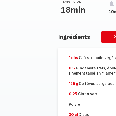
TEMPS TOTAL
18min
10
Ingrédients
2
Supp
per
1 càs
C. à s. d'huile végét
0.5
Gingembre frais, éplu
finement taillé en filamen
125 g
De fèves surgelées
0.25
Citron vert
Poivre
30 cl
D'eau