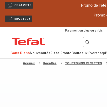
Promo de l'été
CERAMETE
Copier
Promo d
BBQETE26
Copier
Paiement en plusieurs fois
["Poêles
inox,
Accueil
Cake
Factory,
Tefal
Planchas,
Céramique..."]
Bons Plans
Nouveautés
Pizza Pronto
Couteaux Eversharp
P
Accueil
Recettes
TOUTES NOS RECETTES