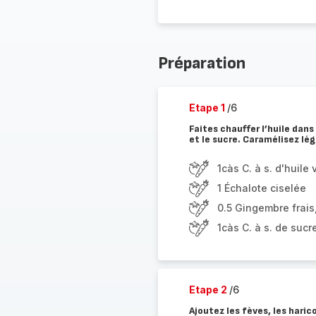
Préparation
Etape 1
/6
Faites chauffer l’huile dan
et le sucre. Caramélisez lé
1càs C. à s. d'huile
1 Échalote ciselée
0.5 Gingembre frais,
1càs C. à s. de sucr
Etape 2
/6
Ajoutez les fèves, les haric