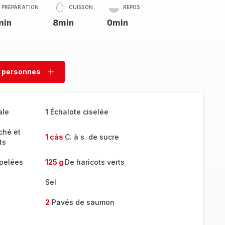
PRÉPARATION
CUISSON
REPOS
min
8min
0min
 personnes
rimer
Ajouter
sonnes
personnes
ale
1
Échalote ciselée
ché et
1 càs
C. à s. de sucre
ts
 pelées
125 g
De haricots verts
Sel
2
Pavés de saumon