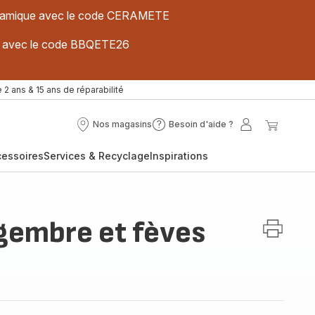
 céramique avec le code CERAMETE
ues avec le code BBQETE26
 2 ans & 15 ans de réparabilité
Nos magasins
Besoin d'aide ?
Nos
Besoin
Mon
Mon
magasins
d'aide
compte
panier
cessoires
Services & Recyclage
Inspirations
?
gembre et fèves