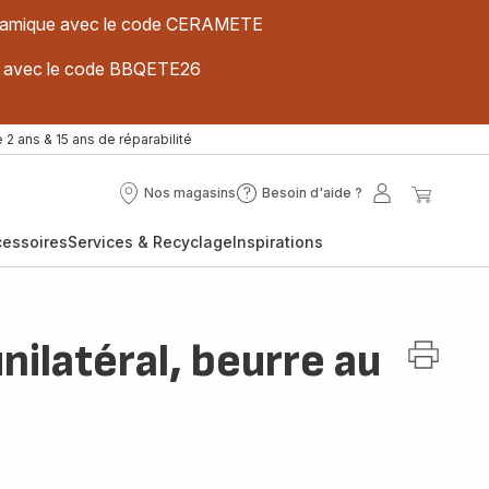
 céramique avec le code CERAMETE
ues avec le code BBQETE26
 2 ans & 15 ans de réparabilité
Nos magasins
Besoin d'aide ?
Nos
Besoin
Mon
Mon
magasins
d'aide
compte
panier
cessoires
Services & Recyclage
Inspirations
?
nilatéral, beurre au