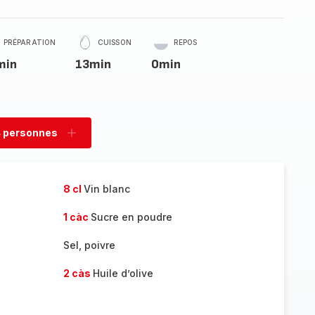
PRÉPARATION
CUISSON
REPOS
min
13min
0min
 personnes
rimer
Ajouter
sonnes
personnes
8 cl
Vin blanc
1 càc
Sucre en poudre
Sel, poivre
2 càs
Huile d’olive