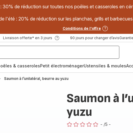
 : 30% de réduction sur toutes nos poêles et casseroles en
e l'été : 20% de réduction sur les planchas, grills et barbec
Conditions de l'offre
Livraison offerte* en 3 jours
90 jours pour changer d’avis
Garantie
oêles & casseroles
Petit électroménager
Ustensiles & moules
Ac
Saumon à l’unilatéral, beurre au yuzu
Saumon à l’u
yuzu
-
/5
-
ratings.0