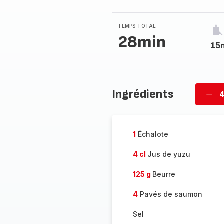
TEMPS TOTAL
28min
15
Ingrédients
4
Supp
per
1
Échalote
4 cl
Jus de yuzu
125 g
Beurre
4
Pavés de saumon
Sel