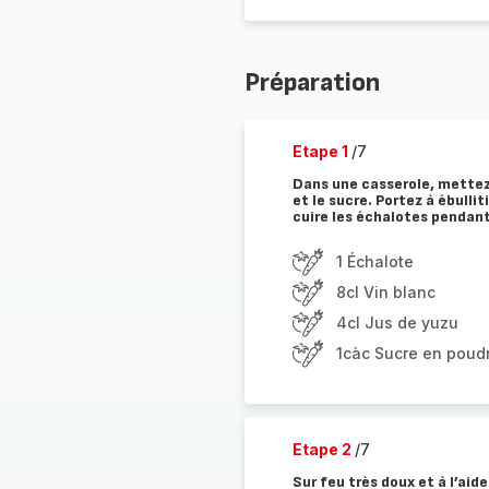
Préparation
Etape 1
/7
Dans une casserole, mettez l
et le sucre. Portez à ébullit
cuire les échalotes pendant
1 Échalote
8cl Vin blanc
4cl Jus de yuzu
1càc Sucre en poud
Etape 2
/7
Sur feu très doux et à l’aide