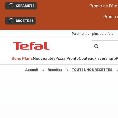
Promo de l'été
CERAMETE
Copier
Promo d
BBQETE26
Copier
Paiement en plusieurs fois
["Poêles
inox,
Accueil
Cake
Factory,
Tefal
Planchas,
Céramique..."]
Bons Plans
Nouveautés
Pizza Pronto
Couteaux Eversharp
P
Accueil
Recettes
TOUTES NOS RECETTES