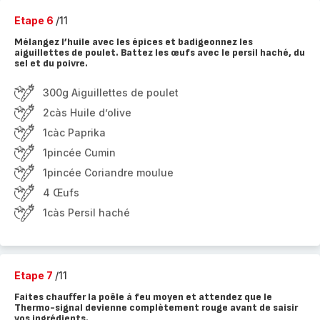
Etape 6
/11
Mélangez l’huile avec les épices et badigeonnez les
aiguillettes de poulet. Battez les œufs avec le persil haché, du
sel et du poivre.
300g Aiguillettes de poulet
2càs Huile d’olive
1càc Paprika
1pincée Cumin
1pincée Coriandre moulue
4 Œufs
1càs Persil haché
Etape 7
/11
Faites chauffer la poêle à feu moyen et attendez que le
Thermo-signal devienne complètement rouge avant de saisir
vos ingrédients.