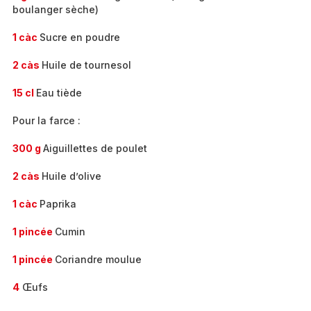
boulanger sèche)
1 càc
Sucre en poudre
2 càs
Huile de tournesol
15 cl
Eau tiède
Pour la farce :
300 g
Aiguillettes de poulet
2 càs
Huile d’olive
1 càc
Paprika
1 pincée
Cumin
1 pincée
Coriandre moulue
4
Œufs