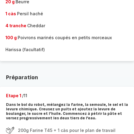
20 g
Beurre
1 càs
Persil haché
4 tranche
Cheddar
100 g
Poivrons marinés coupés en petits morceaux
Harissa (facultatif)
Préparation
Etape 1
/11
Dans le bol du robot, mélangez la farine, la semoule, le sel et la
levure chimique. Creusez un puits et ajoutez la levure de
boulanger, le sucre et l’huile. Commencez à pétrir la pâte et
versez progressivement les deux tiers de l’eau.
200g Farine T45 + 1 càs pour le plan de travail