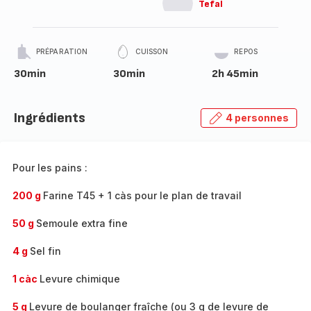
Tefal
PRÉPARATION
CUISSON
REPOS
30min
30min
2h 45min
Ingrédients
4 personnes
Pour les pains :
200 g
Farine T45 + 1 càs pour le plan de travail
50 g
Semoule extra fine
4 g
Sel fin
1 càc
Levure chimique
5 g
Levure de boulanger fraîche (ou 3 g de levure de