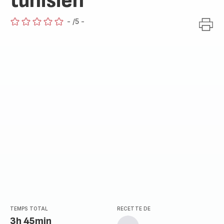
tunisien
-
/5
-
ratings.0
TEMPS TOTAL
RECETTE DE
3h 45min