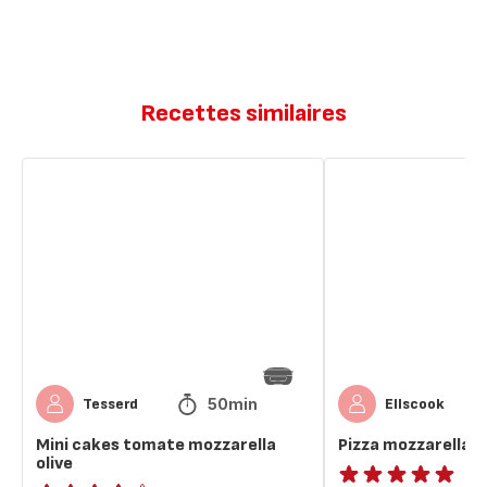
Recettes similaires
Mini
Pizza
cakes
mozzarella
tomate
mozzarella
olive
50min
Tesserd
Ellscook
Mini cakes tomate mozzarella
Pizza mozzarella
olive