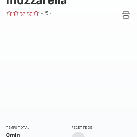
mozzarella
-
/5
-
ratings.0
TEMPS TOTAL
RECETTE DE
0min