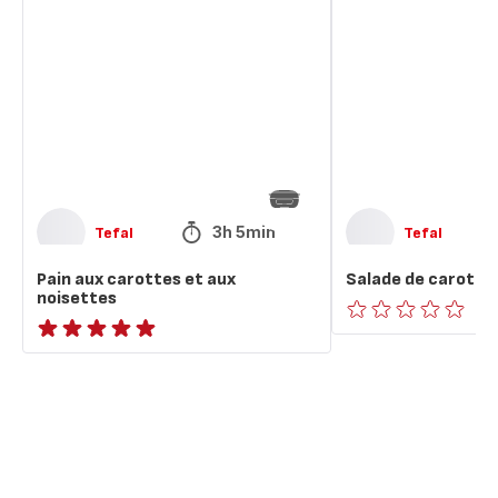
aux
de
carottes
carottes
et
à
aux
la
noisettes
marocaine
3h 5min
Tefal
Tefal
Pain aux carottes et aux
Salade de carottes
noisettes
ratings.0
ratings.NaN