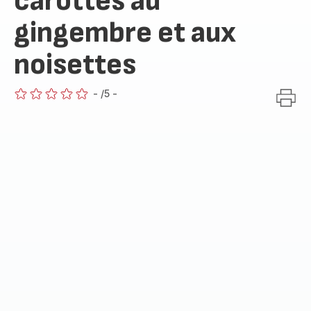
carottes au
gingembre et aux
noisettes
-
/5
-
ratings.0