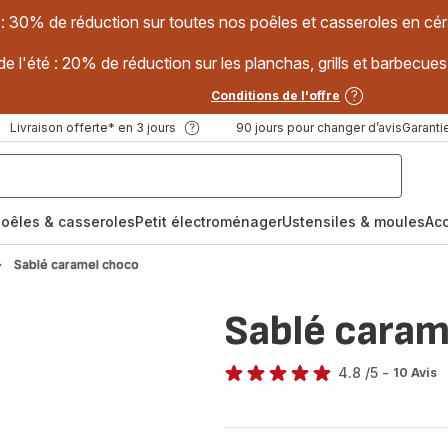
 : 30% de réduction sur toutes nos poêles et casseroles en
e l'été : 20% de réduction sur les planchas, grills et barbec
Conditions de l'offre
Livraison offerte* en 3 jours
90 jours pour changer d’avis
Garantie
oêles & casseroles
Petit électroménager
Ustensiles & moules
Ac
Sablé caramel choco
Sablé caram
4.8
/5
-
10 Avis
ratings.4.8