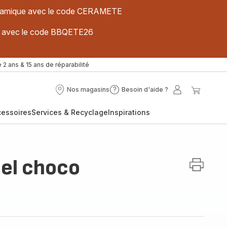
 céramique avec le code CERAMETE
ues avec le code BBQETE26
 2 ans & 15 ans de réparabilité
Nos magasins
Besoin d'aide ?
Nos
Besoin
Mon
Mon
magasins
d'aide
compte
panier
cessoires
Services & Recyclage
Inspirations
?
el choco