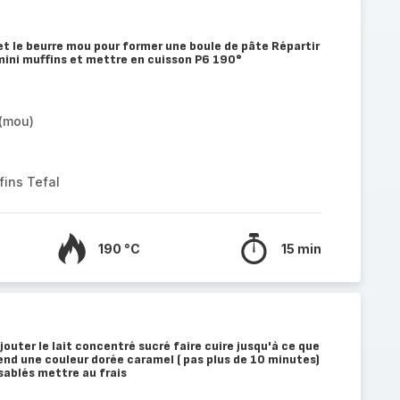
 et le beurre mou pour former une boule de pâte Répartir
mini muffins et mettre en cuisson P6 190°
 (mou)
fins Tefal
190 °C
15 min
ajouter le lait concentré sucré faire cuire jusqu'à ce que
end une couleur dorée caramel ( pas plus de 10 minutes)
 sablés mettre au frais