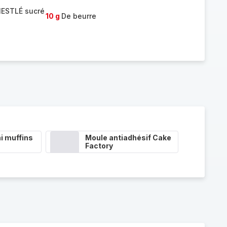
NESTLÉ sucré
10 g
De beurre
i muffins
Moule antiadhésif Cake
Factory