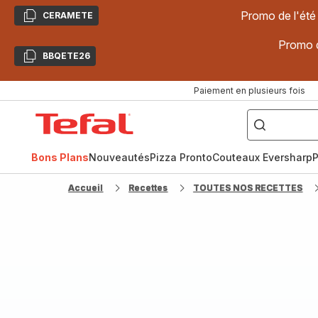
Promo de l'été
CERAMETE
Copier
Promo d
BBQETE26
Copier
Paiement en plusieurs fois
["Poêles
inox,
Accueil
Cake
Factory,
Tefal
Planchas,
Céramique..."]
Bons Plans
Nouveautés
Pizza Pronto
Couteaux Eversharp
P
Accueil
Recettes
TOUTES NOS RECETTES