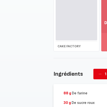
D
Vo
pl
-
Dé
CAKE FACTORY
la
g
co
-
Ingrédients
1
Supp
four
88 g
De farine
30 g
De sucre roux