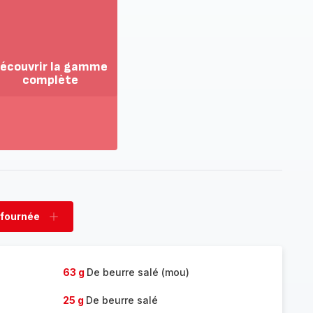
écouvrir la gamme
complète
ir
us...
couvrir
amme
mplète
 fournée
rimer
Ajouter
née
fournée
63 g
De beurre salé (mou)
25 g
De beurre salé