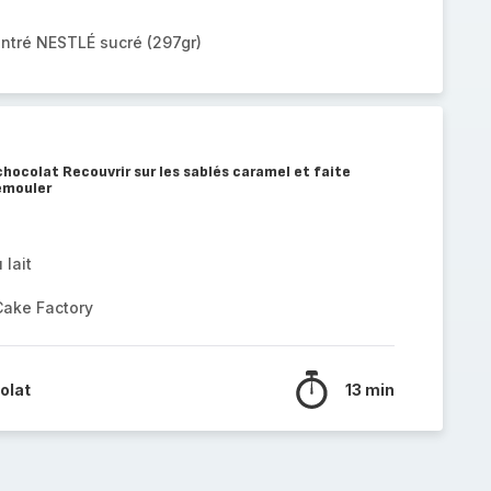
centré NESTLÉ sucré (297gr)
 chocolat Recouvrir sur les sablés caramel et faite
démouler
 lait
Cake Factory
olat
13 min