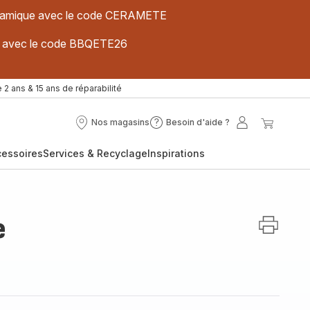
 céramique avec le code CERAMETE
ues avec le code BBQETE26
 2 ans & 15 ans de réparabilité
Nos magasins
Besoin d'aide ?
Nos
Besoin
Mon
Mon
magasins
d'aide
compte
panier
cessoires
Services & Recyclage
Inspirations
?
e