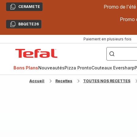
Promo de l'été
CERAMETE
Copier
Promo d
BBQETE26
Copier
Paiement en plusieurs fois
["Poêles
inox,
Accueil
Cake
Factory,
Tefal
Planchas,
Céramique..."]
Bons Plans
Nouveautés
Pizza Pronto
Couteaux Eversharp
P
Accueil
Recettes
TOUTES NOS RECETTES