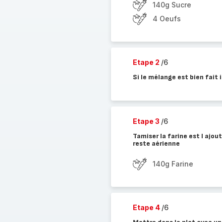
140g Sucre
4 Oeufs
Etape 2
/6
Si le mélange est bien fait i
Etape 3
/6
Tamiser la farine est l aj
reste aérienne
140g Farine
Etape 4
/6