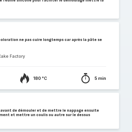
 feuille silicone pour faciliter le démoulage mettre la
coloration ne pas cuire longtemps car après la pâte se
Cake Factory
180 °C
5 min
avant de démouler et de mettre le nappage ensuite
ment et mettre un coulis ou autre sur le dessus