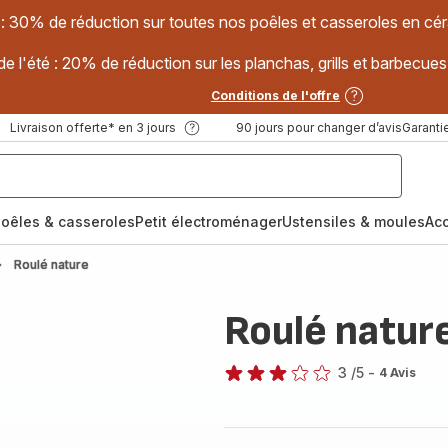
 : 30% de réduction sur toutes nos poêles et casseroles en
e l'été : 20% de réduction sur les planchas, grills et barbec
Conditions de l'offre
Livraison offerte* en 3 jours
90 jours pour changer d’avis
Garantie
oêles & casseroles
Petit électroménager
Ustensiles & moules
Ac
Roulé nature
Roulé natur
3
/5
-
4 Avis
Avis
3
étoiles