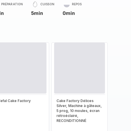
PRÉPARATION
CUISSON
REPOS
in
5min
0min
efal Cake Factory
Cake Factory Délices
Silver, Machine à gâteaux,
5 prog, 10 moules, écran
rétroéclairé,
RECONDITIONNÉ