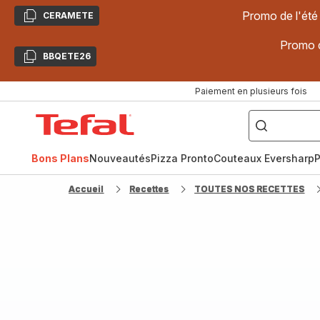
Promo de l'été
CERAMETE
Copier
Promo d
BBQETE26
Copier
Paiement en plusieurs fois
["Poêles
inox,
Accueil
Cake
Factory,
Tefal
Planchas,
Céramique..."]
Bons Plans
Nouveautés
Pizza Pronto
Couteaux Eversharp
P
Accueil
Recettes
TOUTES NOS RECETTES