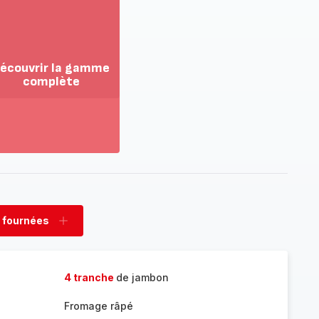
écouvrir la gamme
complète
ir
us...
couvrir
amme
mplète
 fournées
rimer
Ajouter
nées
fournées
4 tranche
de jambon
Fromage râpé