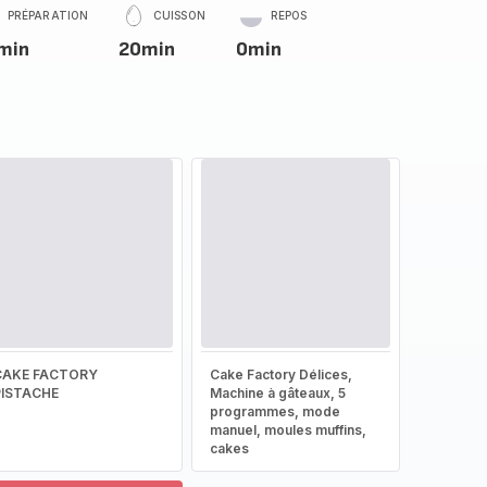
PRÉPARATION
CUISSON
REPOS
min
20min
0min
CAKE FACTORY
Cake Factory Délices,
PISTACHE
Machine à gâteaux, 5
programmes, mode
manuel, moules muffins,
cakes