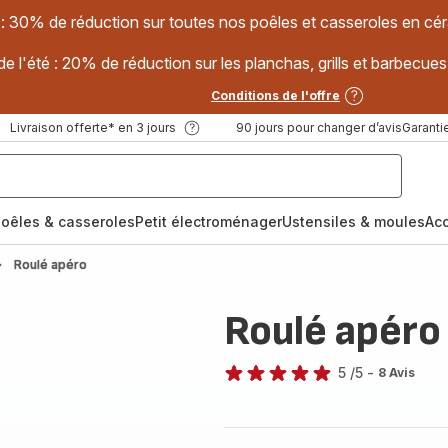
 : 30% de réduction sur toutes nos poêles et casseroles en
e l'été : 20% de réduction sur les planchas, grills et barbec
Conditions de l'offre
Livraison offerte* en 3 jours
90 jours pour changer d’avis
Garantie
oêles & casseroles
Petit électroménager
Ustensiles & moules
Ac
Roulé apéro
Roulé apéro
5
/5
-
8 Avis
Avis
5
étoiles