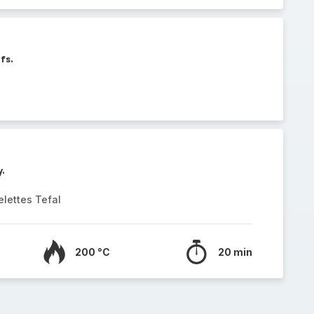
fs.
y.
elettes Tefal
200 °C
20 min