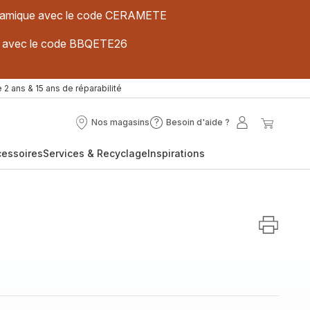
 céramique avec le code CERAMETE
ues avec le code BBQETE26
 2 ans & 15 ans de réparabilité
Nos magasins
Besoin d'aide ?
Nos
Besoin
Mon
Mon
magasins
d'aide
compte
panier
cessoires
Services & Recyclage
Inspirations
?