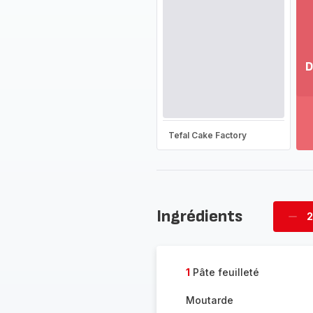
D
Vo
pl
-
Dé
Tefal Cake Factory
la
g
co
-
Ingrédients
2
Supp
four
1
Pâte feuilleté
Moutarde