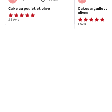
Cake au poulet et olive
Cakes aiguillettes
olives
Avis
24 Avis
Avis
1 Avis
5
5
étoiles
étoiles
(moyenne)
(moyenne)