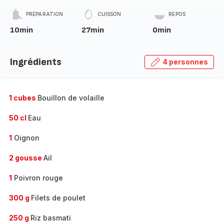
PRÉPARATION
CUISSON
REPOS
10min
27min
0min
Ingrédients
4 personnes
1 cubes
Bouillon de volaille
50 cl
Eau
1
Oignon
2 gousse
Ail
1
Poivron rouge
300 g
Filets de poulet
250 g
Riz basmati