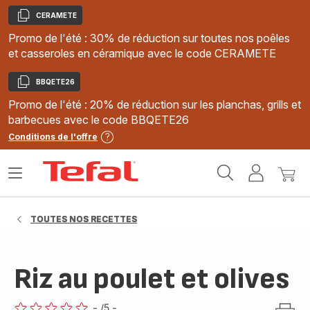
CERAMETE
Copier
Promo de l'été : 30% de réduction sur toutes nos poêles
et casseroles en céramique avec le code CERAMETE
BBQETE26
Copier
Promo de l'été : 20% de réduction sur les planchas, grills et
barbecues avec le code BBQETE26
Conditions de l'offre
Accueil
Ouvrir
Mon
Mon
Tefal
le
compte
panie
menu
TOUTES NOS RECETTES
Riz au poulet et olives
-
/5
-