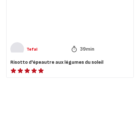
du
soleil
39min
Tefal
Risotto d'épeautre aux légumes du soleil
ratings.NaN