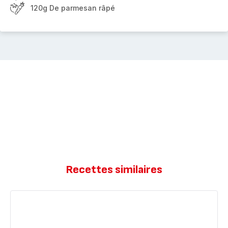
120g De parmesan râpé
Recettes similaires
Risotto
d'épeautre
aux
légumes