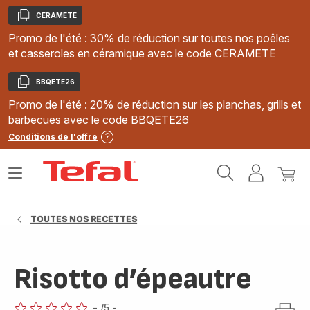
CERAMETE
Copier
Promo de l'été : 30% de réduction sur toutes nos poêles
et casseroles en céramique avec le code CERAMETE
BBQETE26
Copier
Promo de l'été : 20% de réduction sur les planchas, grills et
barbecues avec le code BBQETE26
Conditions de l'offre
Accueil
Ouvrir
Mon
Mon
Tefal
le
compte
panie
menu
TOUTES NOS RECETTES
Risotto d’épeautre
-
/5
-