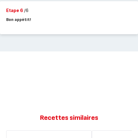
Etape 6
/6
Bon appétit!
Recettes similaires
Muffins
Poulet