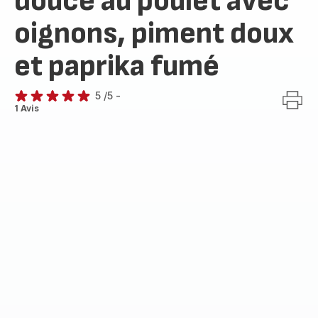
douce au poulet avec
oignons, piment doux
et paprika fumé
5
/5
-
Avis
1 Avis
5
étoiles
(moyenne)