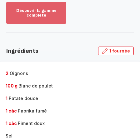
Découvrir la gamme
complète
Voir
plus...
-
Découvrir
la
Ingrédients
1 fournée
gamme
complète
-
2
Oignons
100 g
Blanc de poulet
1
Patate douce
1 càc
Paprika fumé
1 càc
Piment doux
Sel