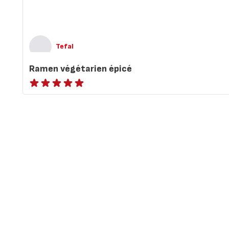
Tefal
Ramen végétarien épicé
ratings.NaN