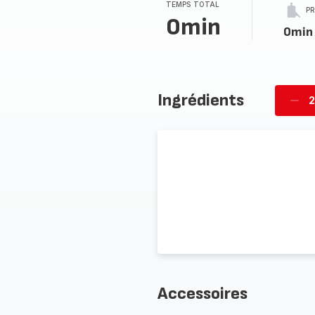
TEMPS TOTAL
P
0min
0min
Ingrédients
2
Supp
per
Accessoires