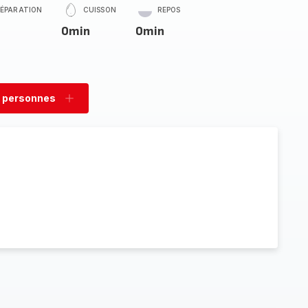
RÉPARATION
CUISSON
REPOS
0min
0min
 personnes
rimer
Ajouter
sonnes
personnes