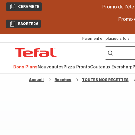
Promo de l'été
CERAMETE
Copier
Promo d
BBQETE26
Copier
Paiement en plusieurs fois
["Poêles
inox,
Accueil
Cake
Factory,
Tefal
Planchas,
Céramique..."]
Bons Plans
Nouveautés
Pizza Pronto
Couteaux Eversharp
P
Accueil
Recettes
TOUTES NOS RECETTES