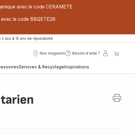
 céramique avec le code CERAMETE
ues avec le code BBQETE26
 2 ans & 15 ans de réparabilité
Nos magasins
Besoin d'aide ?
Nos
Besoin
Mon
Mon
magasins
d'aide
compte
panier
cessoires
Services & Recyclage
Inspirations
?
tarien