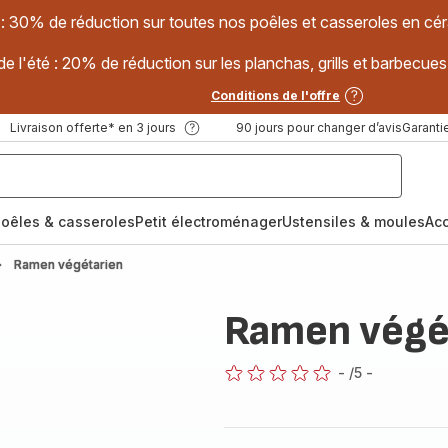
 : 30% de réduction sur toutes nos poêles et casseroles en
e l'été : 20% de réduction sur les planchas, grills et barbec
Conditions de l'offre
Livraison offerte* en 3 jours
90 jours pour changer d’avis
Garantie
oêles & casseroles
Petit électroménager
Ustensiles & moules
Ac
Ramen végétarien
Ramen végé
-
/5
-
ratings.0