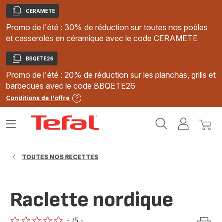
CERAMETE
Copier
Promo de l'été : 30% de réduction sur toutes nos poêles
et casseroles en céramique avec le code CERAMETE
BBQETE26
Copier
Promo de l'été : 20% de réduction sur les planchas, grills et
barbecues avec le code BBQETE26
Conditions de l'offre
Accueil
Ouvrir
Mon
Mon
Tefal
le
compte
panie
menu
TOUTES NOS RECETTES
Raclette nordique
-
/5
-