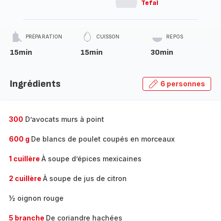
Tefal
PRÉPARATION
CUISSON
REPOS
15min
15min
30min
Ingrédients
6 personnes
300
D’avocats murs à point
600 g
De blancs de poulet coupés en morceaux
1 cuillère
À soupe d’épices mexicaines
2 cuillère
À soupe de jus de citron
½ oignon rouge
5 branche
De coriandre hachées