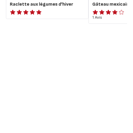
Raclette aux légumes d'hiver
Gâteau mexicain au
ratings.NaN
Avis
1 Avis
4
étoiles
(moyenne)