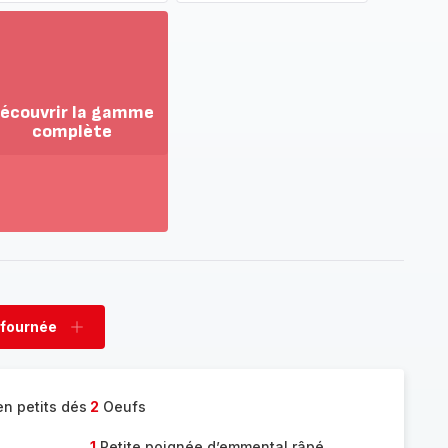
écouvrir la gamme
complète
ir
us...
couvrir
amme
mplète
 fournée
rimer
Ajouter
née
fournée
n petits dés
2
Oeufs
1
Petite poignée d’emmental râpé