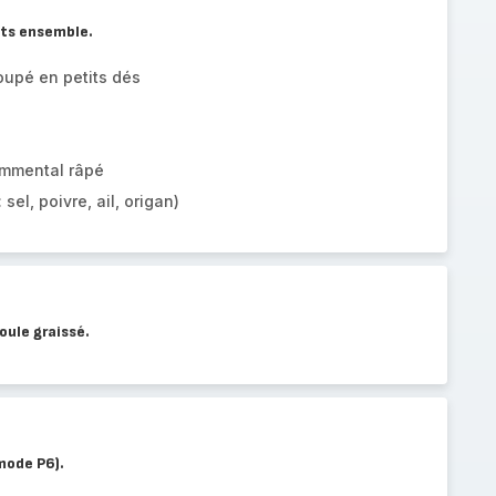
nts ensemble.
oupé en petits dés
emmental râpé
 sel, poivre, ail, origan)
oule graissé.
mode P6).