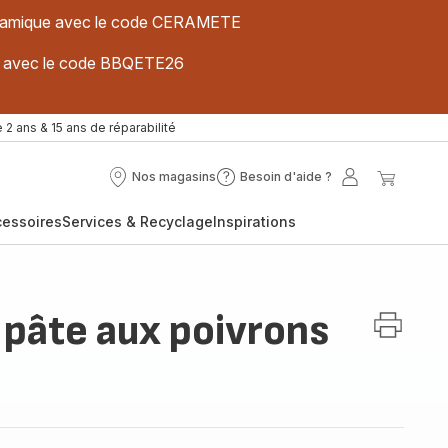
 céramique avec le code CERAMETE
ues avec le code BBQETE26
 2 ans & 15 ans de réparabilité
Nos magasins
Besoin d'aide ?
Nos
Besoin
Mon
Mon
magasins
d'aide
compte
panier
cessoires
Services & Recyclage
Inspirations
?
 pâte aux poivrons