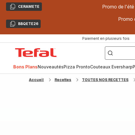
Promo de l'été
CERAMETE
Copier
Promo d
BBQETE26
Copier
Paiement en plusieurs fois
["Poêles
inox,
Accueil
Cake
Factory,
Tefal
Planchas,
Céramique..."]
Bons Plans
Nouveautés
Pizza Pronto
Couteaux Eversharp
P
Accueil
Recettes
TOUTES NOS RECETTES