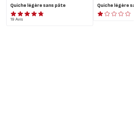
Quiche légère sans pâte
Quiche légère san
ratings.4.7
19 Avis
Avis
1
étoile
(moyenne)