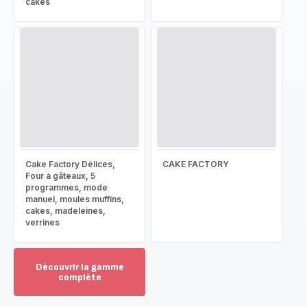
cakes
Cake Factory Délices,
CAKE FACTORY
Four à gâteaux, 5
programmes, mode
manuel, moules muffins,
cakes, madeleines,
verrines
Découvrir la gamme
complète
Voir
plus...