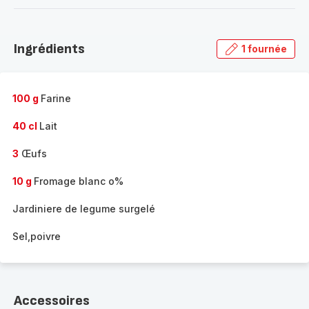
-
Découvrir
la
Ingrédients
1 fournée
gamme
complète
-
100 g
Farine
40 cl
Lait
3
Œufs
10 g
Fromage blanc o%
Jardiniere de legume surgelé
Sel,poivre
Accessoires