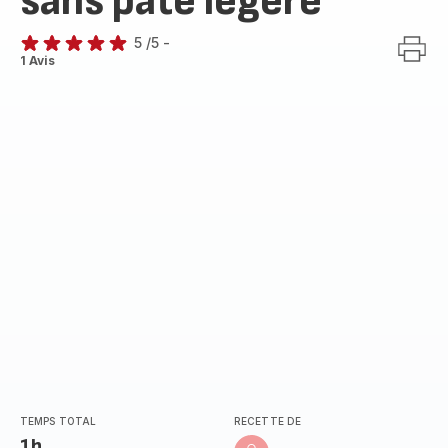
sans pâte légère
5
/5
-
Avis
1 Avis
5
étoiles
(moyenne)
TEMPS TOTAL
RECETTE DE
1h