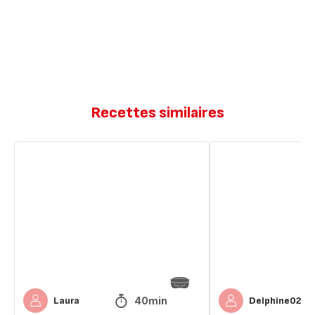
Recettes similaires
Quiche
Quiche
légère
légère
sans
sans
pâte
pate
40min
Laura
Delphine02