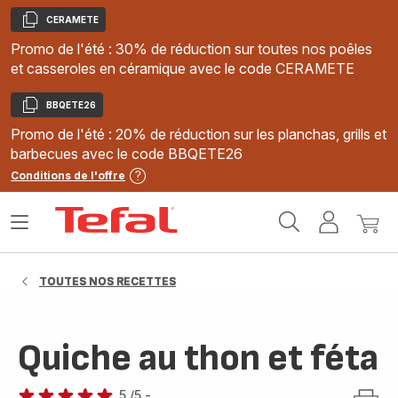
CERAMETE
Copier
Promo de l'été : 30% de réduction sur toutes nos poêles
et casseroles en céramique avec le code CERAMETE
BBQETE26
Copier
Promo de l'été : 20% de réduction sur les planchas, grills et
barbecues avec le code BBQETE26
Conditions de l'offre
Accueil
Ouvrir
Mon
Mon
Tefal
le
compte
panie
menu
TOUTES NOS RECETTES
Quiche au thon et féta
5
/5
-