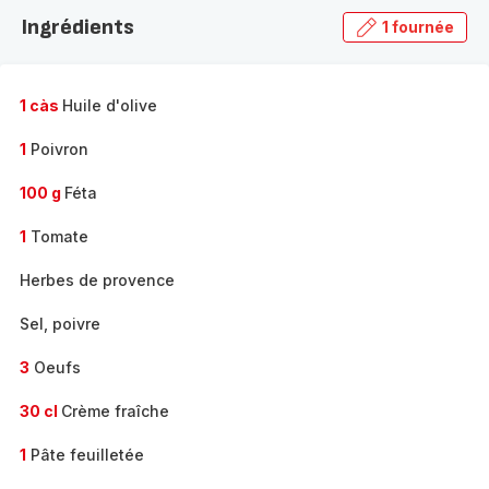
la
Ingrédients
1 fournée
gamme
complète
-
1 càs
Huile d'olive
1
Poivron
100 g
Féta
1
Tomate
Herbes de provence
Sel, poivre
3
Oeufs
30 cl
Crème fraîche
1
Pâte feuilletée