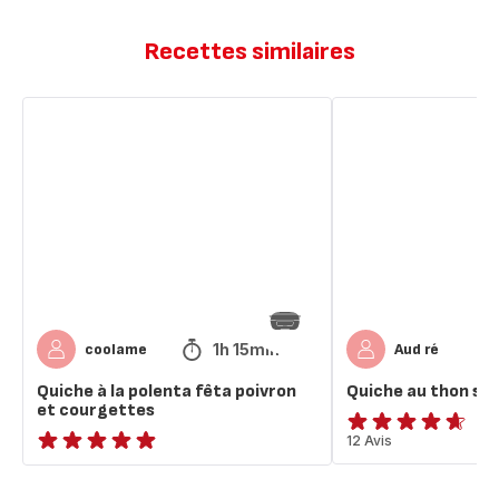
Recettes similaires
Quiche
Quiche
à
au
la
thon
polenta
sans
fêta
pâte
poivron
et
courgettes
1h 15min
coolame
Aud ré
Quiche à la polenta fêta poivron
Quiche au thon sa
et courgettes
ratings.4.6
12 Avis
ratings.NaN