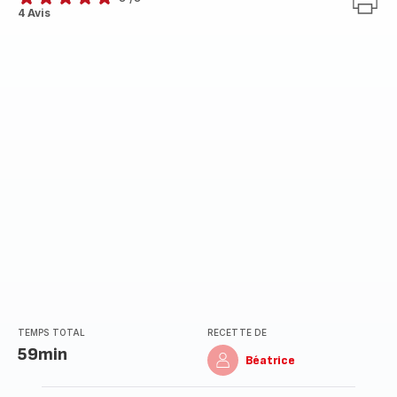
Avis
4 Avis
5
étoiles
(moyenne)
TEMPS TOTAL
RECETTE DE
59min
Béatrice