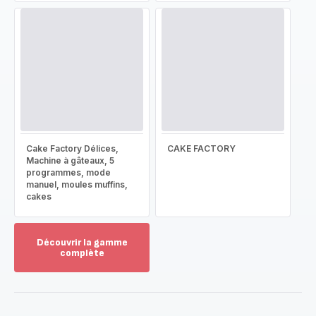
Cake Factory Délices,
CAKE FACTORY
Machine à gâteaux, 5
programmes, mode
manuel, moules muffins,
cakes
Découvrir la gamme
complète
Voir
plus...
-
Découvrir