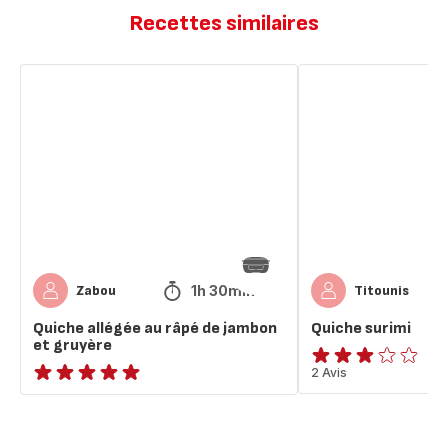
Recettes similaires
Quiche
Quiche
allégée
surimi
au
râpé
de
jambon
et
gruyère
1h 30min
Zabou
Titounis
Quiche allégée au râpé de jambon
Quiche surimi
et gruyère
Avis
2 Avis
ratings.NaN
3
étoiles
(moyenne)