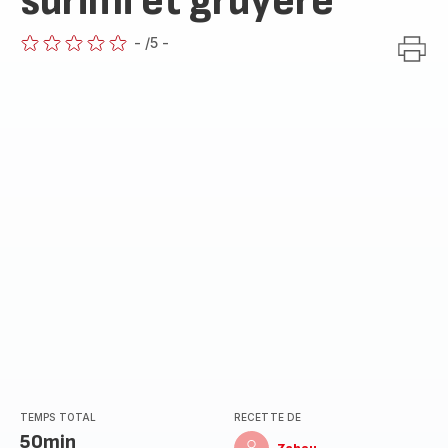
surimi et gruyère
-
/5
-
ratings.0
TEMPS TOTAL
RECETTE DE
50min