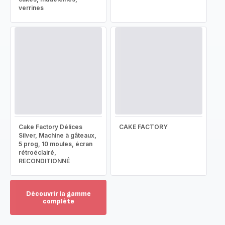
verrines
Cake Factory Délices
CAKE FACTORY
Silver, Machine à gâteaux,
5 prog, 10 moules, écran
rétroéclairé,
RECONDITIONNÉ
Découvrir la gamme
complète
Voir
plus...