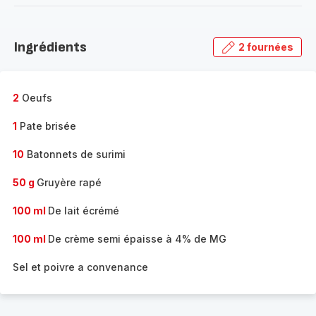
-
Découvrir
la
Ingrédients
2 fournées
gamme
complète
-
2
Oeufs
1
Pate brisée
10
Batonnets de surimi
50 g
Gruyère rapé
100 ml
De lait écrémé
100 ml
De crème semi épaisse à 4% de MG
Sel et poivre a convenance