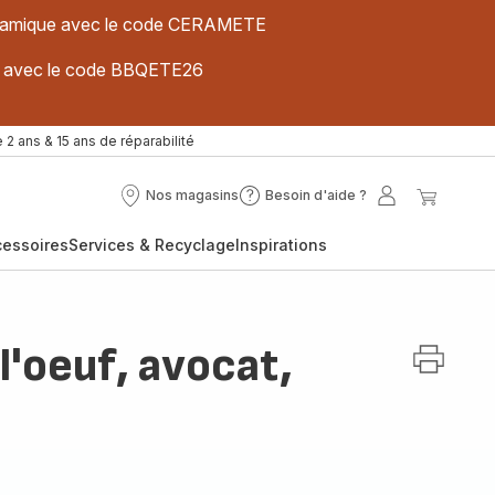
 céramique avec le code CERAMETE
ues avec le code BBQETE26
 2 ans & 15 ans de réparabilité
Nos magasins
Besoin d'aide ?
Nos
Besoin
Mon
Mon
magasins
d'aide
compte
panier
cessoires
Services & Recyclage
Inspirations
?
 l'oeuf, avocat,