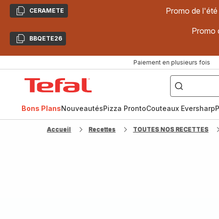
Promo de l'été
CERAMETE
Copier
Promo d
BBQETE26
Copier
Paiement en plusieurs fois
["Poêles
inox,
Accueil
Cake
Factory,
Tefal
Planchas,
Céramique..."]
Bons Plans
Nouveautés
Pizza Pronto
Couteaux Eversharp
P
Accueil
Recettes
TOUTES NOS RECETTES