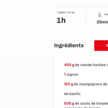
5
étoiles
(moyenne)
TEMPS TOTAL
PR
1h
20mi
Ingrédients
4
Supp
per
400 g
de viande hachée 
1
oignon
150 g
de champignons de 
de basilic
500 g
de coulis de tomat