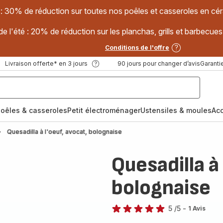
 : 30% de réduction sur toutes nos poêles et casseroles en
e l'été : 20% de réduction sur les planchas, grills et barbec
Conditions de l'offre
Livraison offerte* en 3 jours
90 jours pour changer d’avis
Garantie
oêles & casseroles
Petit électroménager
Ustensiles & moules
Ac
Quesadilla à l'oeuf, avocat, bolognaise
Quesadilla à
bolognaise
5
/5
-
1 Avis
Avis