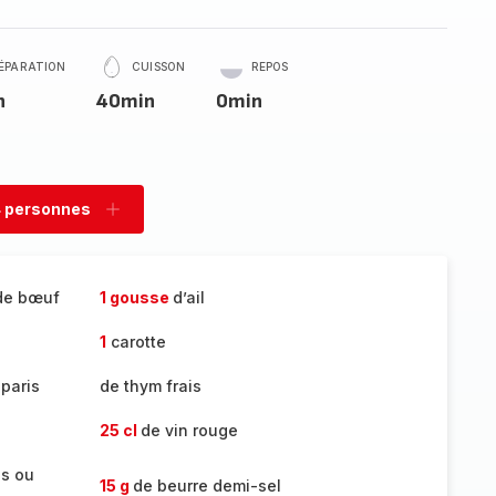
ÉPARATION
CUISSON
REPOS
n
40min
0min
 personnes
rimer
Ajouter
sonnes
personnes
de bœuf
1 gousse
d’ail
1
carotte
paris
de thym frais
25 cl
de vin rouge
es ou
15 g
de beurre demi-sel