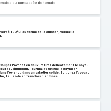
tomates ou concassée de tomate
ert à 190°C. au terme de la cuisson, versez la
r.
Coupez l’avocat en deux, retirez délicatement le noyau
couteau éminceur. Tournez et retirez le noyau en
ns l’évier ou dans un saladier solide. Épluchez l’avocat
e, taillez-le en tranches bien fines.