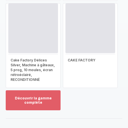
Cake Factory Délices
CAKE FACTORY
Silver, Machine à gâteaux,
5 prog, 10 moules, écran
rétroéclairé,
RECONDITIONNÉ
Découvrir la gamme
complète
Voir
plus...
-
Découvrir