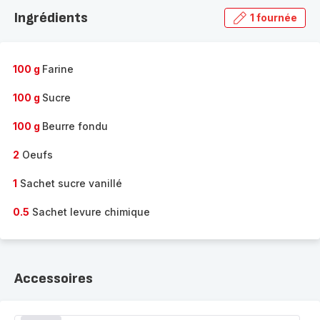
la
Ingrédients
1 fournée
gamme
complète
-
100 g
Farine
100 g
Sucre
100 g
Beurre fondu
2
Oeufs
1
Sachet sucre vanillé
0.5
Sachet levure chimique
Accessoires