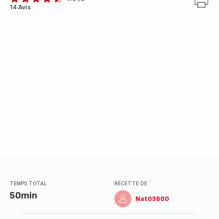
ratings.4.5
14 Avis
TEMPS TOTAL
RECETTE DE
50min
Nat03600