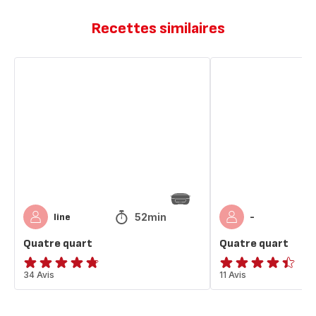
Recettes similaires
Quatre
Quatre
quart
quart
52min
line
-
Quatre quart
Quatre quart
ratings.4.7
34 Avis
ratings.4.4
11 Avis