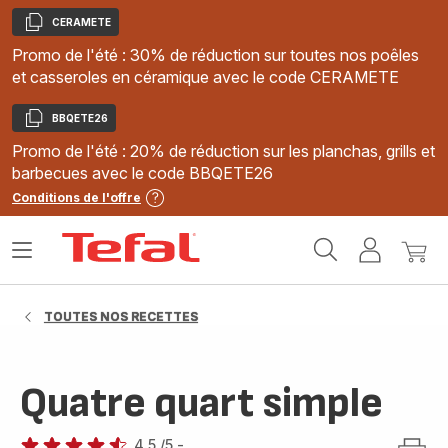
CERAMETE
Copier
Promo de l'été : 30% de réduction sur toutes nos poêles
et casseroles en céramique avec le code CERAMETE
BBQETE26
Copier
Promo de l'été : 20% de réduction sur les planchas, grills et
barbecues avec le code BBQETE26
Conditions de l'offre
Accueil
Ouvrir
Mon
Mon
Tefal
le
compte
panie
menu
TOUTES NOS RECETTES
Quatre quart simple
4.5
/5
-