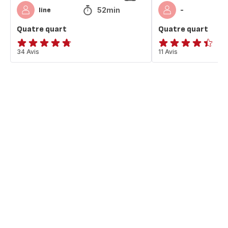
52min
line
-
Quatre quart
Quatre quart
ratings.4.7
34 Avis
ratings.4.4
11 Avis