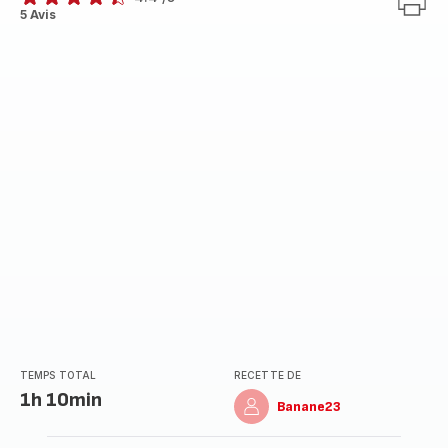
ratings.4.4
5 Avis
TEMPS TOTAL
RECETTE DE
1h 10min
Banane23