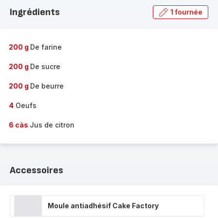
la
Ingrédients
1 fournée
gamme
complète
-
200 g
De farine
200 g
De sucre
200 g
De beurre
4
Oeufs
6 càs
Jus de citron
Accessoires
Moule antiadhésif Cake Factory