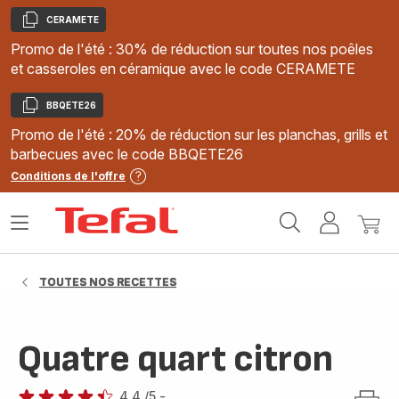
CERAMETE
Copier
Promo de l'été : 30% de réduction sur toutes nos poêles
et casseroles en céramique avec le code CERAMETE
BBQETE26
Copier
Promo de l'été : 20% de réduction sur les planchas, grills et
barbecues avec le code BBQETE26
Conditions de l'offre
Accueil
Ouvrir
Mon
Mon
Tefal
le
compte
panie
menu
TOUTES NOS RECETTES
Quatre quart citron
4.4
/5
-