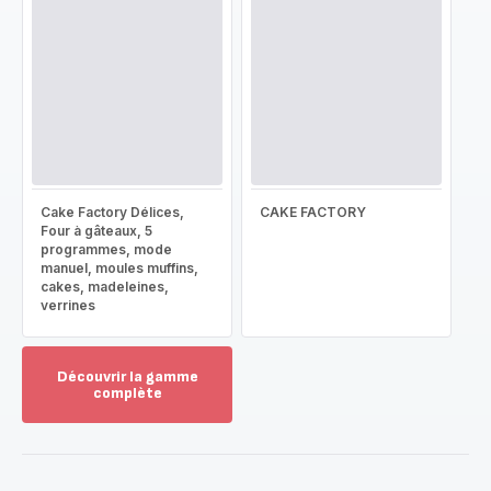
Cake Factory Délices,
CAKE FACTORY
Four à gâteaux, 5
programmes, mode
manuel, moules muffins,
cakes, madeleines,
verrines
Découvrir la gamme
complète
Voir
plus...
-
Découvrir