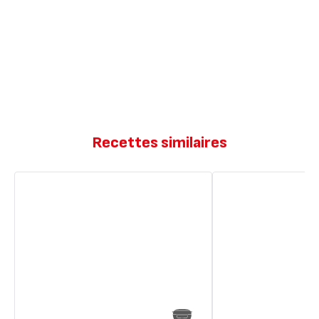
Recettes similaires
Quatre
Quatre
quart
quart