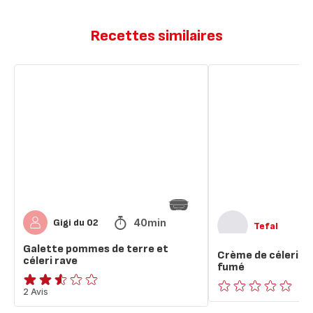
Recettes similaires
Galette
Crème
pommes
de
de
céleri-
terre
rave
et
au
céleri
magret
rave
fumé
40min
Gigi du 02
Tefal
Galette pommes de terre et
Crème de céleri-r
céleri rave
fumé
ratings.2.5
2 Avis
ratings.0