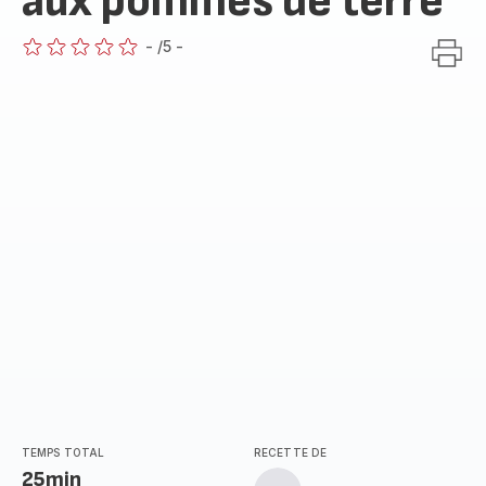
aux pommes de terre
-
/5
-
ratings.0
TEMPS TOTAL
RECETTE DE
25min