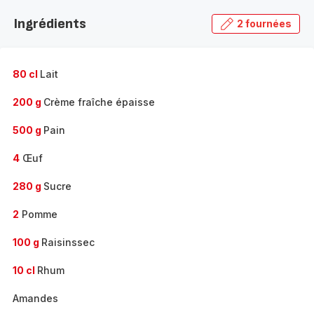
la
Ingrédients
2 fournées
gamme
complète
-
80 cl
Lait
200 g
Crème fraîche épaisse
500 g
Pain
4
Œuf
280 g
Sucre
2
Pomme
100 g
Raisinssec
10 cl
Rhum
Amandes