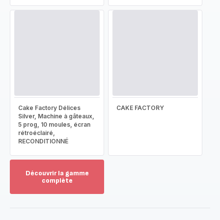
Cake Factory Délices
CAKE FACTORY
Silver, Machine à gâteaux,
5 prog, 10 moules, écran
rétroéclairé,
RECONDITIONNÉ
Découvrir la gamme
complète
Voir
plus...
-
Découvrir