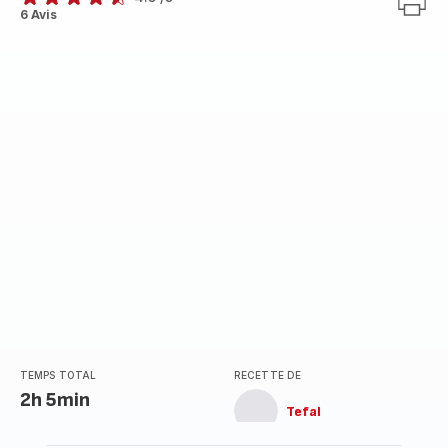
ratings.4.5
6 Avis
TEMPS TOTAL
RECETTE DE
2h 5min
Tefal