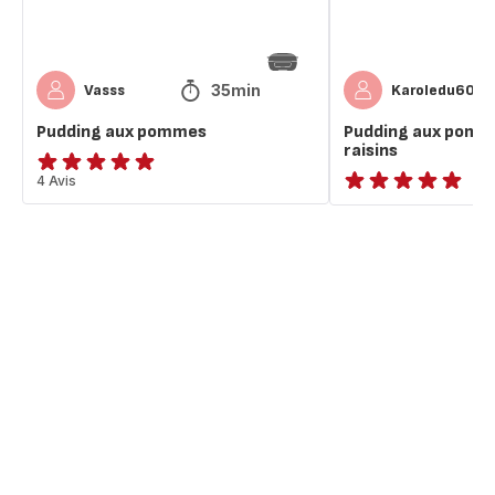
35min
Vasss
Karoledu60
Pudding aux pommes
Pudding aux pomm
raisins
Avis
4 Avis
ratings.NaN
5
étoiles
(moyenne)