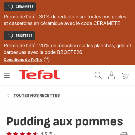
CERAMETE
Copier
Promo de l'été : 30% de réduction sur toutes nos poêles
et casseroles en céramique avec le code CERAMETE
BBQETE26
Copier
Promo de l'été : 20% de réduction sur les planchas, grills et
barbecues avec le code BBQETE26
Conditions de l'offre
Accueil
Ouvrir
Mon
Mon
Tefal
le
compte
panie
menu
TOUTES NOS RECETTES
Pudding aux pommes
4.5
/5
-