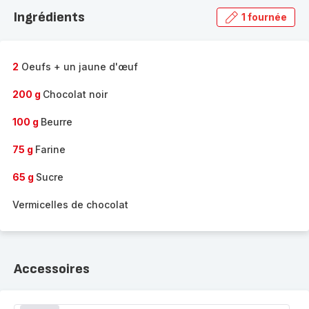
la
Ingrédients
1 fournée
gamme
complète
-
2
Oeufs + un jaune d'œuf
200 g
Chocolat noir
100 g
Beurre
75 g
Farine
65 g
Sucre
Vermicelles de chocolat
Accessoires