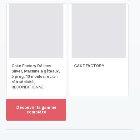
Cake Factory Délices
CAKE FACTORY
Silver, Machine à gâteaux,
5 prog, 10 moules, écran
rétroéclairé,
RECONDITIONNÉ
Découvrir la gamme
complète
Voir
plus...
-
Découvrir