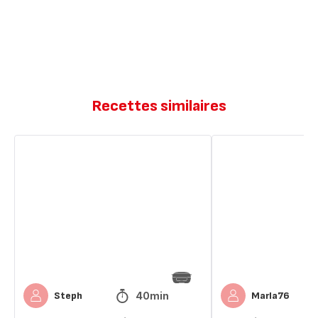
Recettes similaires
Cakes
Brownie’s
façon
cake
brownies
banane
40min
Steph
Marla76