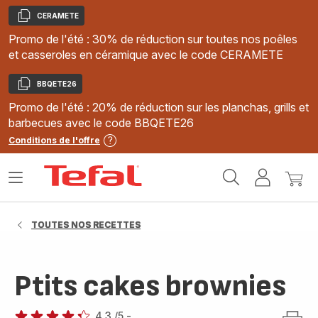
CERAMETE
Copier
Promo de l'été : 30% de réduction sur toutes nos poêles
et casseroles en céramique avec le code CERAMETE
BBQETE26
Copier
Promo de l'été : 20% de réduction sur les planchas, grills et
barbecues avec le code BBQETE26
Conditions de l'offre
Accueil
Ouvrir
Mon
Mon
Tefal
le
compte
panie
menu
TOUTES NOS RECETTES
Ptits cakes brownies
4.3
/5
-