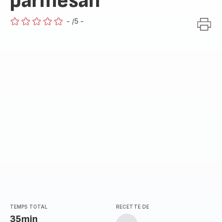
parmesan
-
/5
-
ratings.0
TEMPS TOTAL
RECETTE DE
35min