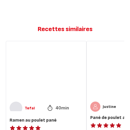
Recettes similaires
Ramen
Pané
au
de
poulet
poulet
pané
au
cake
factory
Justine
40min
Tefal
Pané de poulet au 
Ramen au poulet pané