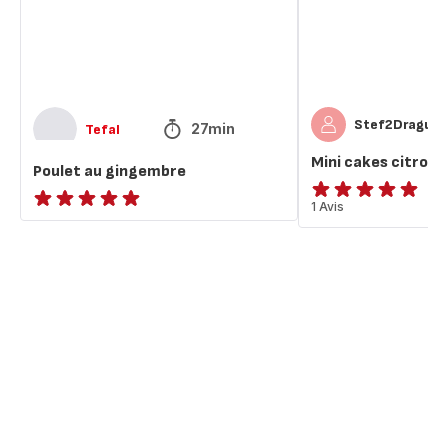
Stef2Dragui
27min
Tefal
Mini cakes citron
Poulet au gingembre
Avis
1 Avis
ratings.NaN
5
étoiles
(moyenne)