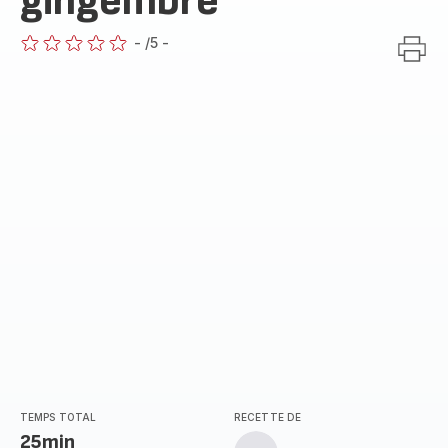
gingembre
-
/5
-
ratings.0
TEMPS TOTAL
RECETTE DE
25min