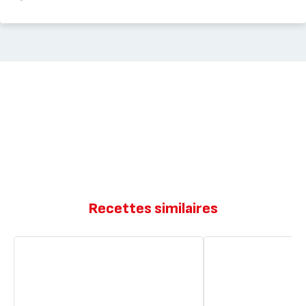
Recettes similaires
Poulet
Mini
au
cakes
gingembre
citron
gingembre