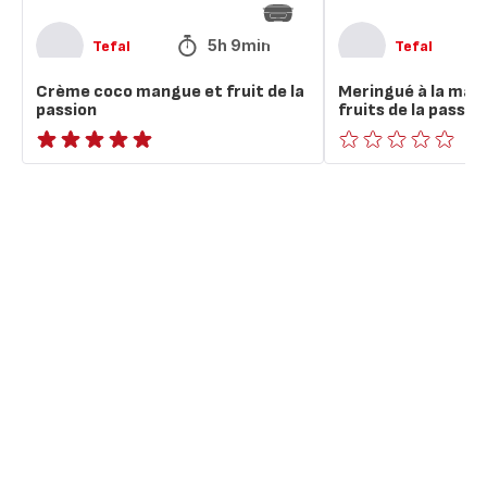
passion
5h 9min
Tefal
Tefal
Crème coco mangue et fruit de la
Meringué à la man
passion
fruits de la passio
ratings.NaN
ratings.0