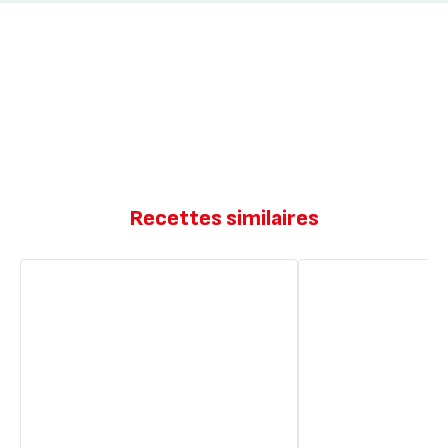
Recettes similaires
Crème
Meringué
coco
à
mangue
la
et
mangue
fruit
et
de
aux
la
fruits
passion
de
la