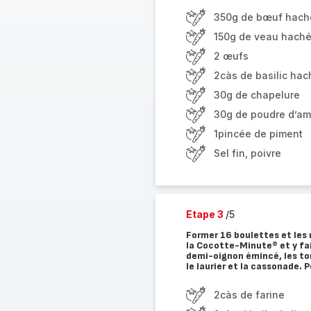
350g de bœuf hach
150g de veau hach
2 œufs
2càs de basilic hac
30g de chapelure
30g de poudre d’a
1pincée de piment
Sel fin, poivre
Etape 3
/5
Former 16 boulettes et les ro
la Cocotte-Minute® et y fair
demi-oignon émincé, les to
le laurier et la cassonade. 
2càs de farine