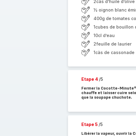
2càs d’huile d’olive
½ oignon blanc ém
400g de tomates c
1cubes de bouillon
10cl d’eau
2feuille de laurier
1càs de cassonade
Etape 4
/5
Fermer la Cocotte-Minute®. 
chauffe et laisser cuire selo
que la soupape chuchote.
Etape 5
/5
Libérer la vapeur, ouvrir la