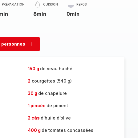
PRÉPARATION
CUISSON
REPOS
min
8min
0min
 personnes
rimer
Ajouter
sonnes
personnes
150 g
de veau haché
2
courgettes (540 g)
30 g
de chapelure
1 pincée
de piment
2 càs
d’huile d’olive
400 g
de tomates concassées