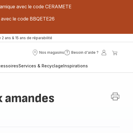
 céramique avec le code CERAMETE
ues avec le code BBQETE26
 2 ans & 15 ans de réparabilité
Nos magasins
Besoin d'aide ?
Nos
Besoin
Mon
Mon
magasins
d'aide
compte
panier
cessoires
Services & Recyclage
Inspirations
?
x amandes