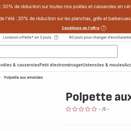
 : 30% de réduction sur toutes nos poêles et casseroles en
e l'été : 20% de réduction sur les planchas, grills et barbec
Conditions de l'offre
Livraison offerte* en 3 jours
90 jours pour changer d’avis
Garantie
oêles & casseroles
Petit électroménager
Ustensiles & moules
Ac
Polpette aux amandes
Polpette au
-
/5
-
ratings.0