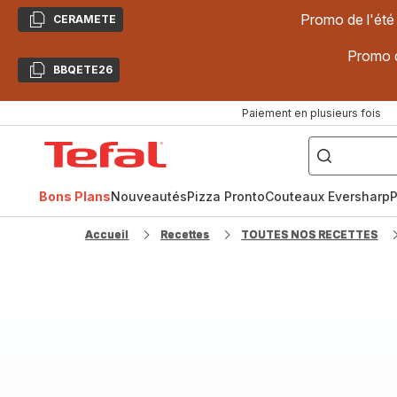
Promo de l'été
CERAMETE
Copier
Promo d
BBQETE26
Copier
Paiement en plusieurs fois
["Poêles
inox,
Accueil
Cake
Factory,
Tefal
Planchas,
Céramique..."]
Bons Plans
Nouveautés
Pizza Pronto
Couteaux Eversharp
P
Accueil
Recettes
TOUTES NOS RECETTES