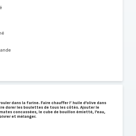
é
é
hé
mande
uler dans la farine. Faire chauffer l’ huile d’olive dans
e dorer les boulettes de tous les côtés. Ajouter le
mates concassées, le cube de bouillon émietté, l’eau,
Poivrer et mélanger.