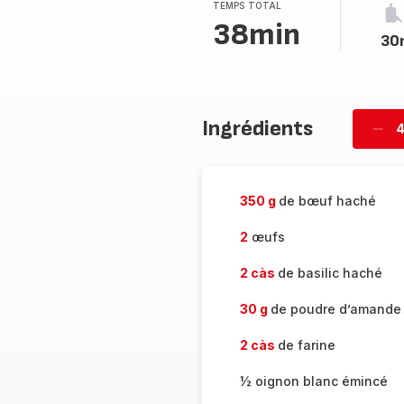
TEMPS TOTAL
38min
30
Ingrédients
4
Supp
per
350 g
de bœuf haché
2
œufs
2 càs
de basilic haché
30 g
de poudre d’amande
2 càs
de farine
½ oignon blanc émincé