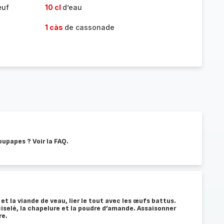
œuf
10 cl
d’eau
1 càs
de cassonade
oupapes ? Voir la FAQ.
t la viande de veau, lier le tout avec les œufs battus.
ciselé, la chapelure et la poudre d’amande. Assaisonner
re.