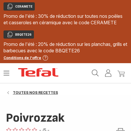
CERAMETE
Copier
Promo de l'été : 30% de réduction sur toutes nos poêles
et casseroles en céramique avec le code CERAMETE
BBQETE26
Copier
Promo de l'été : 20% de réduction sur les planchas, grills et
barbecues avec le code BBQETE26
Conditions de l'offre
Accueil
Ouvrir
Mon
Mon
Tefal
le
compte
panie
menu
TOUTES NOS RECETTES
Poivrozzak
-
/5
-