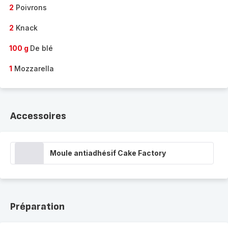
2
Poivrons
2
Knack
100 g
De blé
1
Mozzarella
Accessoires
Moule antiadhésif Cake Factory
Préparation