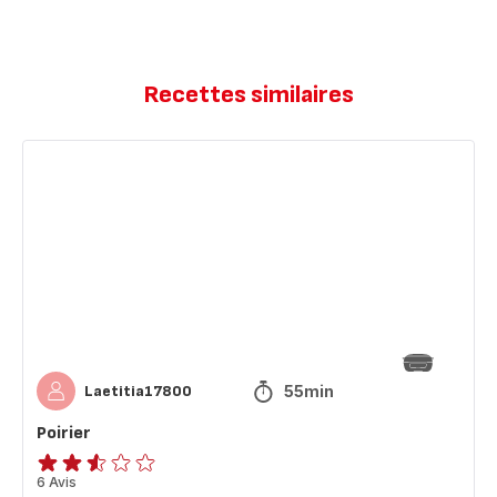
Recettes similaires
Poirier
55min
Laetitia17800
Poirier
ratings.2.5
6 Avis