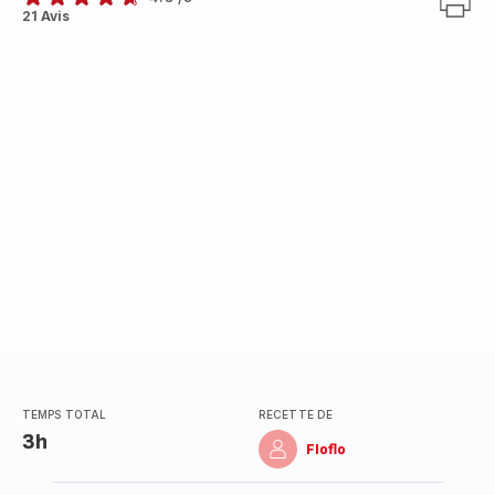
ratings.4.6
21 Avis
TEMPS TOTAL
RECETTE DE
3h
Floflo