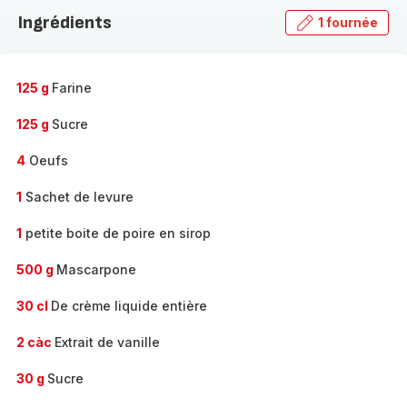
la
Ingrédients
1 fournée
gamme
complète
-
125 g
Farine
125 g
Sucre
4
Oeufs
1
Sachet de levure
1
petite boite de poire en sirop
500 g
Mascarpone
30 cl
De crème liquide entière
2 càc
Extrait de vanille
30 g
Sucre