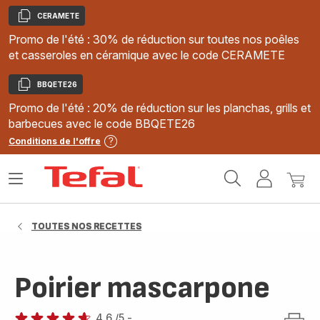
CERAMETE
Copier
Promo de l'été : 30% de réduction sur toutes nos poêles
et casseroles en céramique avec le code CERAMETE
BBQETE26
Copier
Promo de l'été : 20% de réduction sur les planchas, grills et
barbecues avec le code BBQETE26
Conditions de l'offre
Accueil
Ouvrir
Mon
Mon
Tefal
le
compte
panie
menu
TOUTES NOS RECETTES
Poirier mascarpone
4.6
/5
-