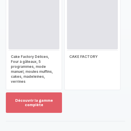
Cake Factory Délices,
CAKE FACTORY
Four à gâteaux, 5
programmes, mode
manuel, moules muffins,
cakes, madeleines,
verrines
Découvrir la gamme
complète
Voir
plus...
-
Découvrir